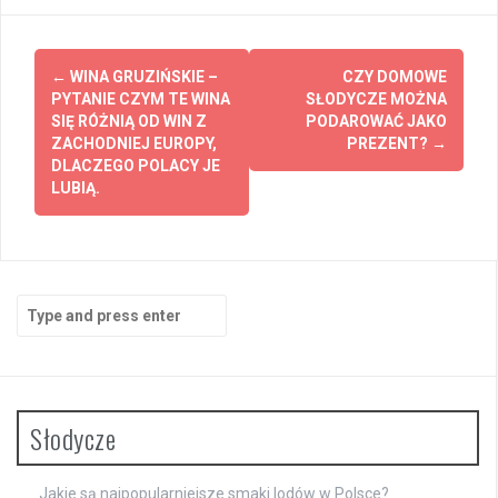
Post
←
WINA GRUZIŃSKIE –
CZY DOMOWE
navigation
PYTANIE CZYM TE WINA
SŁODYCZE MOŻNA
SIĘ RÓŻNIĄ OD WIN Z
PODAROWAĆ JAKO
ZACHODNIEJ EUROPY,
PREZENT?
→
DLACZEGO POLACY JE
LUBIĄ.
Search
for:
Słodycze
Jakie są najpopularniejsze smaki lodów w Polsce?