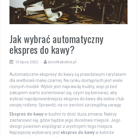
Jak wybrać automatyczny
ekspres do kawy?
13 lipca 2022
dorotkakielce.pl
Automatyczne ekspresy do kawy są prawdziwym rarytasem
dla wielbicieli małej czarnej. Na rynku dostępnych jest wiele
różnych modeli. Wybór jest naprawdę trudny, więc przed
zakupem warto zorientować się, czym się kierować, aby
wybrać najodpowiedniejszy ekspres do kawy dla siebie i/lub
swojej rodziny. Sprawdź, na co zwrócić szczególną uwagę.
Ekspres do kawy
w kuchni to dość duża zmiana. Należy
zastanowić się, gdzie będzie jego docelowe miejsce. Jego
design powinien współgrać z wystrojem tego miejsca.
Najczęściej wybierany jest
ekspres do kawy
w kolorze