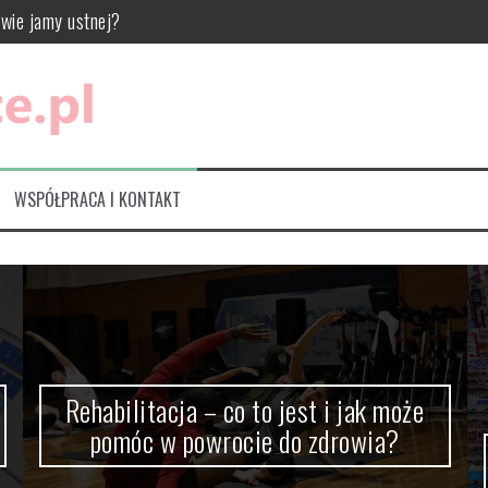
móc w powrocie do zdrowia?
wań dla Twojej firmy?
mi – jak wprowadzić styl do swojego wnętrza
ty i przykładowy jadłospis
elska Kuchnia na Jednym Talerzu
WSPÓŁPRACA I KONTAKT
Rehabilitacja – co to jest i jak może
pomóc w powrocie do zdrowia?