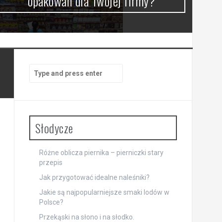
opakowań dla Twojej firmy?
Search
for:
Słodycze
Różne oblicza piernika – pierniczki stary
przepis
Jak przygotować idealne naleśniki?
Jakie są najpopularniejsze smaki lodów w
Polsce?
Przekąski na słono i na słodko.