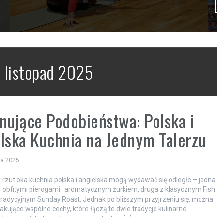
:
listopad 2025
nujące Podobieństwa: Polska i
lska Kuchnia na Jednym Talerzu
da 2025
 rzut oka kuchnia polska i angielska mogą wydawać się odległe – jedna
 z obfitymi pierogami i aromatycznym żurkiem, druga z klasycznym Fish
 tradycyjnym Sunday Roast. Jednak po bliższym przyjrzeniu się, można
akujące wspólne cechy, które łączą te dwie tradycje kulinarne.