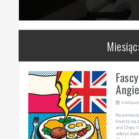
rzu
Miesiąc
Fascy
Angie
6 listopa
Na pierwszy
kojarzy się
and Chips i
odkryć zask