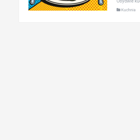
Obydwie kuc
Kuchnia