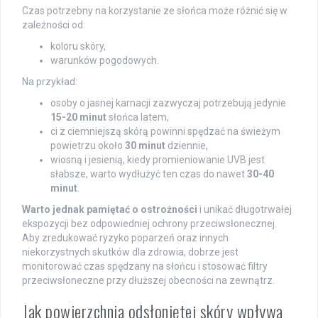
Czas potrzebny na korzystanie ze słońca może różnić się w
zależności od:
koloru skóry,
warunków pogodowych.
Na przykład:
osoby o jasnej karnacji zazwyczaj potrzebują jedynie
15-20 minut
słońca latem,
ci z ciemniejszą skórą powinni spędzać na świeżym
powietrzu około
30 minut
dziennie,
wiosną i jesienią, kiedy promieniowanie UVB jest
słabsze, warto wydłużyć ten czas do nawet
30-40
minut
.
Warto jednak pamiętać o ostrożności
i unikać długotrwałej
ekspozycji bez odpowiedniej ochrony przeciwsłonecznej.
Aby zredukować ryzyko poparzeń oraz innych
niekorzystnych skutków dla zdrowia, dobrze jest
monitorować czas spędzany na słońcu i stosować filtry
przeciwsłoneczne przy dłuższej obecności na zewnątrz.
Jak powierzchnia odsłoniętej skóry wpływa