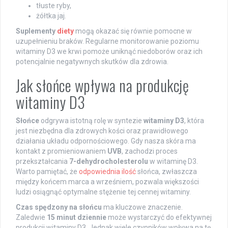
tłuste ryby,
żółtka jaj.
Suplementy
diety
mogą okazać się równie pomocne w
uzupełnieniu braków. Regularne monitorowanie poziomu
witaminy D3 we krwi pomoże uniknąć niedoborów oraz ich
potencjalnie negatywnych skutków dla zdrowia.
Jak słońce wpływa na produkcję
witaminy D3
Słońce
odgrywa istotną rolę w syntezie
witaminy D3
, która
jest niezbędna dla zdrowych kości oraz prawidłowego
działania układu odpornościowego. Gdy nasza skóra ma
kontakt z promieniowaniem
UVB
, zachodzi proces
przekształcania
7-dehydrocholesterolu
w witaminę D3.
Warto pamiętać, że
odpowiednia ilość
słońca, zwłaszcza
między końcem marca a wrześniem, pozwala większości
ludzi osiągnąć optymalne stężenie tej cennej witaminy.
Czas spędzony na słońcu
ma kluczowe znaczenie.
Zaledwie
15 minut dziennie
może wystarczyć do efektywnej
produkcji witaminy D3. Jednak wiele czynników wpływa na tę