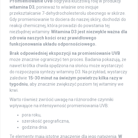
Promieniowanie UVB
odgrywa kluczową rolę w produkcji
witamina D3
, ponieważ to właśnie ono inicjuje
przekształcanie 7-dehydrocholesterolu obecnego w skórze.
Gdy promieniowanie to dociera do naszej skóry, dochodzi do
reakcji chemicznej, która prowadzi do powstania tej
niezbędnej witaminy.
Witamina D3 jest niezwykle ważna dla
zdrowia naszych kości oraz prawidłowego
funkcjonowania układu odpornościowego.
Brak odpowiedniej ekspozycji na promieniowanie UVB
może znacznie ograniczyć ten proces. Badania pokazują, że
nawet krótka chwila spędzona na słońcu może wystarczyć
do rozpoczęcia syntezy witaminy D3. Na przykład, wystarczy
zaledwie
15-30 minut na świeżym powietrzu kilka razy w
tygodniu
, aby znacznie zwiększyć poziom tej witaminy we
krwi.
Warto również zwrócić uwagę na różnorodne czynniki
wpływające na intensywność promieniowania UVB:
pora roku,
szerokość geograficzna,
godzina dnia.
Te elementy mają istotne znaczenie dla jego natężenia.
W