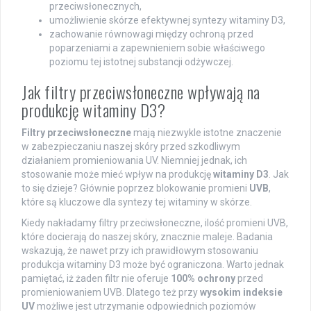
przeciwsłonecznych,
umożliwienie skórze efektywnej syntezy witaminy D3,
zachowanie równowagi między ochroną przed
poparzeniami a zapewnieniem sobie właściwego
poziomu tej istotnej substancji odżywczej.
Jak filtry przeciwsłoneczne wpływają na
produkcję witaminy D3?
Filtry przeciwsłoneczne
mają niezwykle istotne znaczenie
w zabezpieczaniu naszej skóry przed szkodliwym
działaniem promieniowania UV. Niemniej jednak, ich
stosowanie może mieć wpływ na produkcję
witaminy D3
. Jak
to się dzieje? Głównie poprzez blokowanie promieni
UVB
,
które są kluczowe dla syntezy tej witaminy w skórze.
Kiedy nakładamy filtry przeciwsłoneczne, ilość promieni UVB,
które docierają do naszej skóry, znacznie maleje. Badania
wskazują, że nawet przy ich prawidłowym stosowaniu
produkcja witaminy D3 może być ograniczona. Warto jednak
pamiętać, iż żaden filtr nie oferuje
100% ochrony
przed
promieniowaniem UVB. Dlatego też przy
wysokim indeksie
UV
możliwe jest utrzymanie odpowiednich poziomów