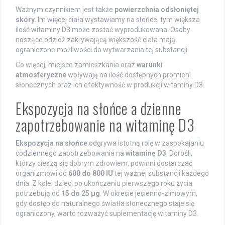
Ważnym czynnikiem jest także
powierzchnia odsłoniętej
skóry
. Im więcej ciała wystawiamy na słońce, tym większa
ilość witaminy D3 może zostać wyprodukowana. Osoby
noszące odzież zakrywającą większość ciała mają
ograniczone możliwości do wytwarzania tej substancji.
Co więcej, miejsce zamieszkania oraz
warunki
atmosferyczne
wpływają na ilość dostępnych promieni
słonecznych oraz ich efektywność w produkcji witaminy D3.
Ekspozycja na słońce a dzienne
zapotrzebowanie na witaminę D3
Ekspozycja na słońce
odgrywa istotną rolę w zaspokajaniu
codziennego zapotrzebowania na
witaminę D3
. Dorośli,
którzy cieszą się dobrym zdrowiem, powinni dostarczać
organizmowi od
600 do 800 IU
tej ważnej substancji każdego
dnia. Z kolei dzieci po ukończeniu pierwszego roku życia
potrzebują od
15 do 25 µg
. W okresie jesienno-zimowym,
gdy dostęp do naturalnego światła słonecznego staje się
ograniczony, warto rozważyć suplementację witaminy D3.