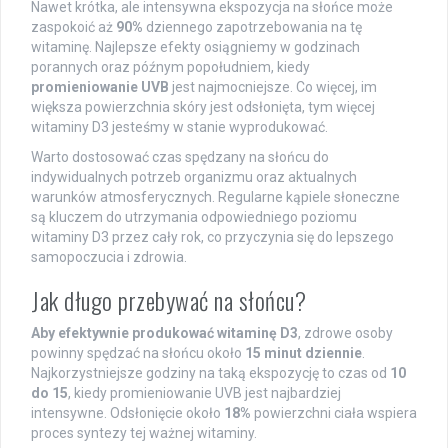
Nawet krótka, ale intensywna ekspozycja na słońce może
zaspokoić aż
90%
dziennego zapotrzebowania na tę
witaminę. Najlepsze efekty osiągniemy w godzinach
porannych oraz późnym popołudniem, kiedy
promieniowanie UVB
jest najmocniejsze. Co więcej, im
większa powierzchnia skóry jest odsłonięta, tym więcej
witaminy D3 jesteśmy w stanie wyprodukować.
Warto dostosować czas spędzany na słońcu do
indywidualnych potrzeb organizmu oraz aktualnych
warunków atmosferycznych. Regularne kąpiele słoneczne
są kluczem do utrzymania odpowiedniego poziomu
witaminy D3 przez cały rok, co przyczynia się do lepszego
samopoczucia i zdrowia.
Jak długo przebywać na słońcu?
Aby efektywnie produkować witaminę D3
, zdrowe osoby
powinny spędzać na słońcu około
15 minut dziennie
.
Najkorzystniejsze godziny na taką ekspozycję to czas od
10
do 15
, kiedy promieniowanie UVB jest najbardziej
intensywne. Odsłonięcie około
18%
powierzchni ciała wspiera
proces syntezy tej ważnej witaminy.