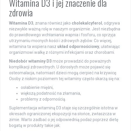
Witamina D3 i jej znaczenie dla
zdrowia
Witamina D3
, znana również jako
cholekalcyferol
, odgrywa
niezwykle ważną rolę w naszym organizmie. Jest niezbędna
do prawidłowego wchłaniania wapnia i fosforu, co sprzyja
utrzymaniu mocnych kości i zdrowych zębów. Co więcej,
witamina ta wspiera nasz
układ odpornościowy
, ułatwiając
organizmowi walkę z różnymi infekcjami oraz chorobami.
Niedobór witaminy D3
może prowadzić do poważnych
komplikacji zdrowotnych. U dorosłych może pojawić się
osteomalacja, natomiast dzieci mogą cierpieć na krzywicę.
Osoby z niskim poziomem tej witaminy często skarżą się na:
osłabienie mięśni,
większą podatność na złamania,
problemy z odpornością.
Suplementacja witaminą D3 staje się szczególnie istotna w
okresach ograniczonej ekspozycji na słońce, zwłaszcza w
zimie. Warto zadbać o jej odpowiednią podaż poprzez dietę
bogatą w produkty takie jak: