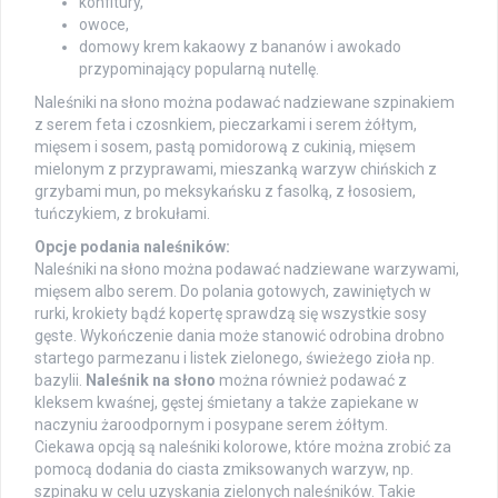
konfitury,
owoce,
domowy krem kakaowy z bananów i awokado
przypominający popularną nutellę.
Naleśniki na słono można podawać nadziewane szpinakiem
z serem feta i czosnkiem, pieczarkami i serem żółtym,
mięsem i sosem, pastą pomidorową z cukinią, mięsem
mielonym z przyprawami, mieszanką warzyw chińskich z
grzybami mun, po meksykańsku z fasolką, z łososiem,
tuńczykiem, z brokułami.
Opcje podania naleśników:
Naleśniki na słono można podawać nadziewane warzywami,
mięsem albo serem. Do polania gotowych, zawiniętych w
rurki, krokiety bądź kopertę sprawdzą się wszystkie sosy
gęste. Wykończenie dania może stanowić odrobina drobno
startego parmezanu i listek zielonego, świeżego zioła np.
bazylii.
Naleśnik na słono
można również podawać z
kleksem kwaśnej, gęstej śmietany a także zapiekane w
naczyniu żaroodpornym i posypane serem żółtym.
Ciekawa opcją są naleśniki kolorowe, które można zrobić za
pomocą dodania do ciasta zmiksowanych warzyw, np.
szpinaku w celu uzyskania zielonych naleśników. Takie