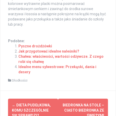
kolorowe wytrawne placki można posmarować
śmietankowym serkiem i zawinąć do środka surowe
warzywa i łososia a następnie pokrojone na krążki mogą być
podawane jako przekąska a także jako śniadanie do szkoły
lub pracy.
Podobne:
Pyszne drożdżówki
Jak przygotować idealne naleśniki?
Chałwa: właściwości, wartości odżywcze. Z czego
robi się chałwę
Idealne menu sylwestrowe: Przekąski, dania i
desery
Słodkości
Post
←
DIETA PUDEŁKOWA,
BIEDRONKA NA STOLE –
navigation
KOMU SZCZEGÓLNIE
CIASTO BIEDRONKA ZE
SIĘ SPRAWDZI?
ŚWIEŻYMI