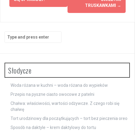
TRUSKAWKAMI
→
Search
for:
Słodycze
Woda różana w kuchni – woda różana do wypieków
Przepis na pyszne ciasto owocowe z patelni
Chałwa: właściwości, wartości odżywcze. Z czego robi się
chałwę
Tort urodzinowy dla początkujących – tort bez pieczenia oreo
Sposób na daktyle – krem daktylowy do tortu