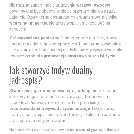
Nie można zapominać o znaczeniu
warzyw
i
owoców
–
powinny one być obecne w diecie przynajmniej dwa razy
dziennie. Dzięki temu dostarczamy organizmowi nie tylko
witaminy
i
minerały
, ale także wspieramy jego ogólną
kondycję.
Zrównoważone posiłki
są fundamentem dla utrzymania
energii oraz dobrego samopoczucia. Planując indywidualną
dietę, warto brać pod uwagę nie tylko normy żywieniowe, ale
również
osobiste preferencje smakowe
oraz
styl życia
.
Jak stworzyć indywidualny
jadłospis?
Stworzenie spersonalizowanego jadłospisu
to zadanie,
które wymaga staranności oraz uwzględnienia wielu
aspektów. Pierwszym krokiem w tym procesie jest
przeprowadzanie wywiadu żywieniowego
. Dzięki temu
mamy szansę lepiej poznać preferencje kulinarne pacjenta
oraz jego potrzeby zdrowotne.
Na początku warto zdefiniować
cele dietetyczne
, takie jak: