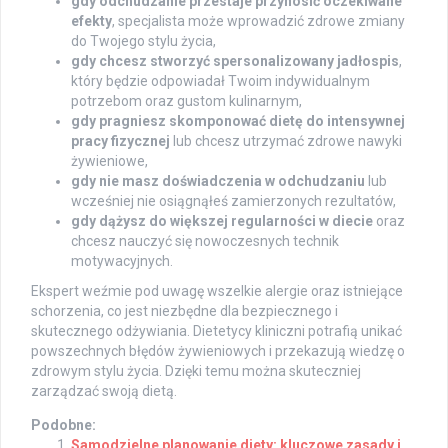
gdy odchudzanie przestaje przynosić oczekiwane
efekty
, specjalista może wprowadzić zdrowe zmiany
do Twojego stylu życia,
gdy chcesz stworzyć spersonalizowany jadłospis
,
który będzie odpowiadał Twoim indywidualnym
potrzebom oraz gustom kulinarnym,
gdy pragniesz skomponować dietę do intensywnej
pracy fizycznej
lub chcesz utrzymać zdrowe nawyki
żywieniowe,
gdy nie masz doświadczenia w odchudzaniu
lub
wcześniej nie osiągnąłeś zamierzonych rezultatów,
gdy dążysz do większej regularności w diecie
oraz
chcesz nauczyć się nowoczesnych technik
motywacyjnych.
Ekspert weźmie pod uwagę wszelkie alergie oraz istniejące
schorzenia, co jest niezbędne dla bezpiecznego i
skutecznego odżywiania. Dietetycy kliniczni potrafią unikać
powszechnych błędów żywieniowych i przekazują wiedzę o
zdrowym stylu życia. Dzięki temu można skuteczniej
zarządzać swoją dietą.
Podobne:
Samodzielne planowanie diety: kluczowe zasady i