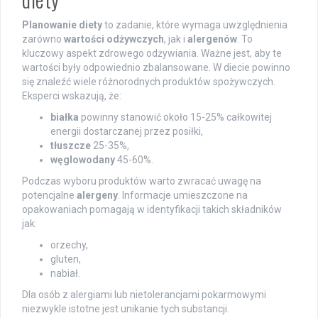
Planowanie diety
to zadanie, które wymaga uwzględnienia
zarówno
wartości odżywczych
, jak i
alergenów
. To
kluczowy aspekt zdrowego odżywiania. Ważne jest, aby te
wartości były odpowiednio zbalansowane. W diecie powinno
się znaleźć wiele różnorodnych produktów spożywczych.
Eksperci wskazują, że:
białka
powinny stanowić około 15-25% całkowitej
energii dostarczanej przez posiłki,
tłuszcze
25-35%,
węglowodany
45-60%.
Podczas wyboru produktów warto zwracać uwagę na
potencjalne
alergeny
. Informacje umieszczone na
opakowaniach pomagają w identyfikacji takich składników
jak:
orzechy,
gluten,
nabiał.
Dla osób z alergiami lub nietolerancjami pokarmowymi
niezwykle istotne jest unikanie tych substancji.