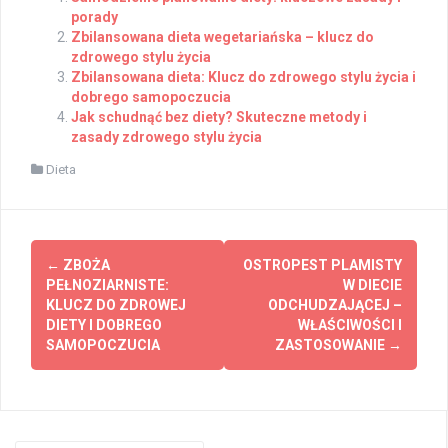
porady
Zbilansowana dieta wegetariańska – klucz do
zdrowego stylu życia
Zbilansowana dieta: Klucz do zdrowego stylu życia i
dobrego samopoczucia
Jak schudnąć bez diety? Skuteczne metody i
zasady zdrowego stylu życia
Dieta
Post
←
ZBOŻA
OSTROPEST PLAMISTY
navigation
PEŁNOZIARNISTE:
W DIECIE
KLUCZ DO ZDROWEJ
ODCHUDZAJĄCEJ –
DIETY I DOBREGO
WŁAŚCIWOŚCI I
SAMOPOCZUCIA
ZASTOSOWANIE
→