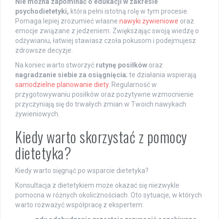
Nie można zapominać o edukacji w zakresie
psychodietetyki,
która pełni istotną rolę w tym procesie.
Pomaga lepiej zrozumieć własne
nawyki żywieniowe
oraz
emocje związane z jedzeniem. Zwiększając swoją wiedzę o
odżywianiu, łatwiej stawiasz czoła pokusom i podejmujesz
zdrowsze decyzje.
Na koniec warto stworzyć
rutynę posiłków
oraz
nagradzanie siebie za osiągnięcia
; te działania wspierają
samodzielne planowanie diety
. Regularność w
przygotowywaniu posiłków oraz pozytywne wzmocnienie
przyczyniają się do trwałych zmian w Twoich nawykach
żywieniowych.
Kiedy warto skorzystać z pomocy
dietetyka?
Kiedy warto sięgnąć po wsparcie dietetyka?
Konsultacja z dietetykiem może okazać się niezwykle
pomocna w różnych okolicznościach. Oto sytuacje, w których
warto rozważyć współpracę z ekspertem: