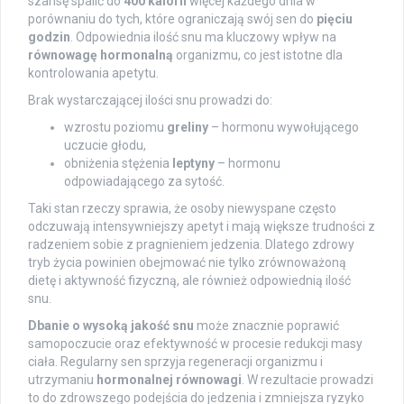
szansę spalić do
400 kalorii
więcej każdego dnia w
porównaniu do tych, które ograniczają swój sen do
pięciu
godzin
. Odpowiednia ilość snu ma kluczowy wpływ na
równowagę hormonalną
organizmu, co jest istotne dla
kontrolowania apetytu.
Brak wystarczającej ilości snu prowadzi do:
wzrostu poziomu
greliny
– hormonu wywołującego
uczucie głodu,
obniżenia stężenia
leptyny
– hormonu
odpowiadającego za sytość.
Taki stan rzeczy sprawia, że osoby niewyspane często
odczuwają intensywniejszy apetyt i mają większe trudności z
radzeniem sobie z pragnieniem jedzenia. Dlatego zdrowy
tryb życia powinien obejmować nie tylko zrównoważoną
dietę i aktywność fizyczną, ale również odpowiednią ilość
snu.
Dbanie o wysoką jakość snu
może znacznie poprawić
samopoczucie oraz efektywność w procesie redukcji masy
ciała. Regularny sen sprzyja regeneracji organizmu i
utrzymaniu
hormonalnej równowagi
. W rezultacie prowadzi
to do zdrowszego podejścia do jedzenia i zmniejsza ryzyko