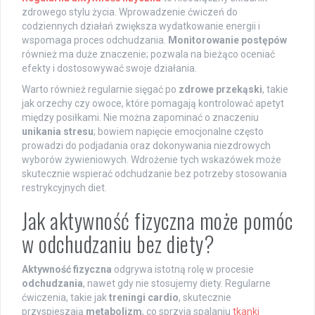
zdrowego stylu życia. Wprowadzenie ćwiczeń do
codziennych działań zwiększa wydatkowanie energii i
wspomaga proces odchudzania.
Monitorowanie postępów
również ma duże znaczenie; pozwala na bieżąco oceniać
efekty i dostosowywać swoje działania.
Warto również regularnie sięgać po
zdrowe przekąski
, takie
jak orzechy czy owoce, które pomagają kontrolować apetyt
między posiłkami. Nie można zapominać o znaczeniu
unikania stresu
; bowiem napięcie emocjonalne często
prowadzi do podjadania oraz dokonywania niezdrowych
wyborów żywieniowych. Wdrożenie tych wskazówek może
skutecznie wspierać odchudzanie bez potrzeby stosowania
restrykcyjnych diet.
Jak aktywność fizyczna może pomóc
w odchudzaniu bez diety?
Aktywność fizyczna
odgrywa istotną rolę w procesie
odchudzania
, nawet gdy nie stosujemy diety. Regularne
ćwiczenia, takie jak
treningi cardio
, skutecznie
przyspieszają
metabolizm
, co sprzyja spalaniu
tkanki