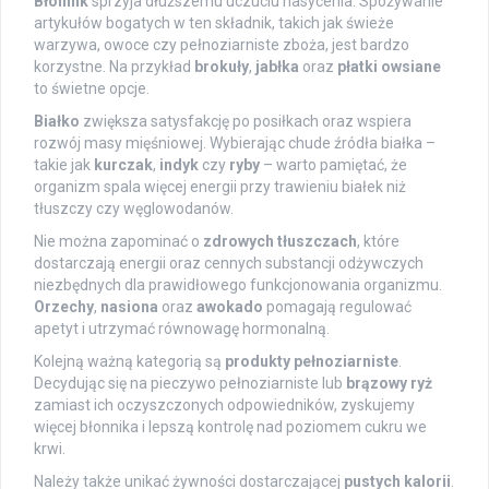
Błonnik
sprzyja dłuższemu uczuciu nasycenia. Spożywanie
artykułów bogatych w ten składnik, takich jak świeże
warzywa, owoce czy pełnoziarniste zboża, jest bardzo
korzystne. Na przykład
brokuły
,
jabłka
oraz
płatki owsiane
to świetne opcje.
Białko
zwiększa satysfakcję po posiłkach oraz wspiera
rozwój masy mięśniowej. Wybierając chude źródła białka –
takie jak
kurczak
,
indyk
czy
ryby
– warto pamiętać, że
organizm spala więcej energii przy trawieniu białek niż
tłuszczy czy węglowodanów.
Nie można zapominać o
zdrowych tłuszczach
, które
dostarczają energii oraz cennych substancji odżywczych
niezbędnych dla prawidłowego funkcjonowania organizmu.
Orzechy
,
nasiona
oraz
awokado
pomagają regulować
apetyt i utrzymać równowagę hormonalną.
Kolejną ważną kategorią są
produkty pełnoziarniste
.
Decydując się na pieczywo pełnoziarniste lub
brązowy ryż
zamiast ich oczyszczonych odpowiedników, zyskujemy
więcej błonnika i lepszą kontrolę nad poziomem cukru we
krwi.
Należy także unikać żywności dostarczającej
pustych kalorii
.