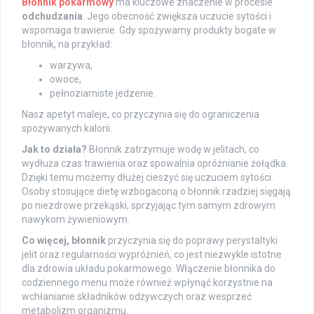
Błonnik pokarmowy
ma kluczowe znaczenie w procesie
odchudzania
. Jego obecność zwiększa uczucie sytości i
wspomaga trawienie. Gdy spożywamy produkty bogate w
błonnik, na przykład:
warzywa,
owoce,
pełnoziarniste jedzenie.
Nasz apetyt maleje, co przyczynia się do ograniczenia
spożywanych kalorii.
Jak to działa?
Błonnik zatrzymuje wodę w jelitach, co
wydłuża czas trawienia oraz spowalnia opróżnianie żołądka.
Dzięki temu możemy dłużej cieszyć się uczuciem sytości.
Osoby stosujące dietę wzbogaconą o błonnik rzadziej sięgają
po niezdrowe przekąski, sprzyjając tym samym zdrowym
nawykom żywieniowym.
Co więcej, błonnik
przyczynia się do poprawy perystaltyki
jelit oraz regularności wypróżnień, co jest niezwykle istotne
dla zdrowia układu pokarmowego. Włączenie błonnika do
codziennego menu może również wpłynąć korzystnie na
wchłanianie składników odżywczych oraz wesprzeć
metabolizm organizmu.