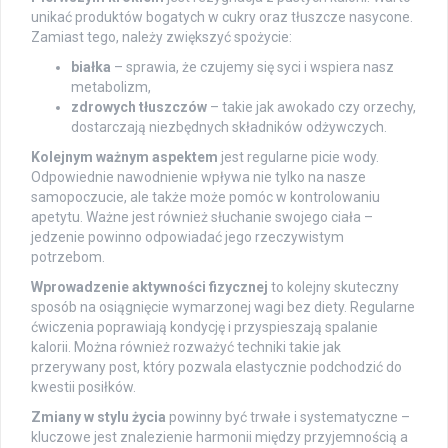
unikać produktów bogatych w cukry oraz tłuszcze nasycone.
Zamiast tego, należy zwiększyć spożycie:
białka
– sprawia, że czujemy się syci i wspiera nasz
metabolizm,
zdrowych tłuszczów
– takie jak awokado czy orzechy,
dostarczają niezbędnych składników odżywczych.
Kolejnym ważnym aspektem
jest regularne picie wody.
Odpowiednie nawodnienie wpływa nie tylko na nasze
samopoczucie, ale także może pomóc w kontrolowaniu
apetytu. Ważne jest również słuchanie swojego ciała –
jedzenie powinno odpowiadać jego rzeczywistym
potrzebom.
Wprowadzenie aktywności fizycznej
to kolejny skuteczny
sposób na osiągnięcie wymarzonej wagi bez diety. Regularne
ćwiczenia poprawiają kondycję i przyspieszają spalanie
kalorii. Można również rozważyć techniki takie jak
przerywany post, który pozwala elastycznie podchodzić do
kwestii posiłków.
Zmiany w stylu życia
powinny być trwałe i systematyczne –
kluczowe jest znalezienie harmonii między przyjemnością a