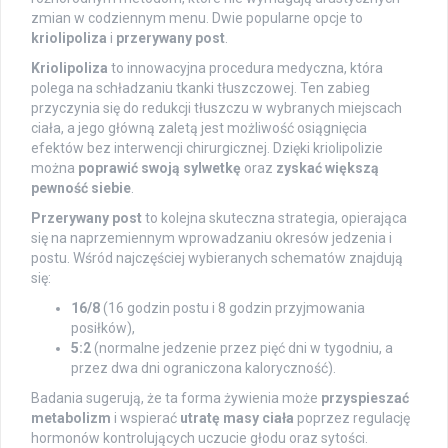
zmian w codziennym menu. Dwie popularne opcje to
kriolipoliza
i
przerywany post
.
Kriolipoliza
to innowacyjna procedura medyczna, która
polega na schładzaniu tkanki tłuszczowej. Ten zabieg
przyczynia się do redukcji tłuszczu w wybranych miejscach
ciała, a jego główną zaletą jest możliwość osiągnięcia
efektów bez interwencji chirurgicznej. Dzięki kriolipolizie
można
poprawić swoją sylwetkę
oraz
zyskać większą
pewność siebie
.
Przerywany post
to kolejna skuteczna strategia, opierająca
się na naprzemiennym wprowadzaniu okresów jedzenia i
postu. Wśród najczęściej wybieranych schematów znajdują
się:
16/8
(16 godzin postu i 8 godzin przyjmowania
posiłków),
5:2
(normalne jedzenie przez pięć dni w tygodniu, a
przez dwa dni ograniczona kaloryczność).
Badania sugerują, że ta forma żywienia może
przyspieszać
metabolizm
i wspierać
utratę masy ciała
poprzez regulację
hormonów kontrolujących uczucie głodu oraz sytości.