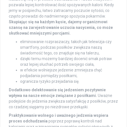
pozwala lepiej kontrolować ilość spożywanych kalorii. Kiedy
jemy w pośpiechu, łatwo zatracamy poczucie sytości, co
często prowadzi do nadmiernego spożycia pokarmów.
Skupiając się na każdym kęsie, dajemy organizmowi
szansę na zarejestrowanie uczucia nasycenia, co może
skutkować mniejszymi porcjami.
eliminowanie rozpraszaczy, takich jak telewizja czy
smartfony, podczas posiłków zwiększa naszą
świadomość tego, co znajduje się na talerzu,
dzięki temu możemy bardziej docenić smak potraw
oraz lepiej słuchać potrzeb swojego ciała,
w efekcie wolniejsze jedzenie zmniejsza chęć
podjadania pomiędzy posiłkami,
ogranicza ryzyko przejadania się.
Dodatkowo delektowanie się jedzeniem pozytywnie
wpływa na nasze emocje związane z posiłkami.
Uważne
podejście do jedzenia zwiększa satysfakcję z posiłków, przez
co rzadziej sięgamy po niezdrowe przekąski.
Praktykowanie wolnego i uważnego jedzenia wspiera
proces odchudzania
poprzez poprawę kontroli nad
kaloriami oraz wzmacnianie sygnałów sytości płynących z