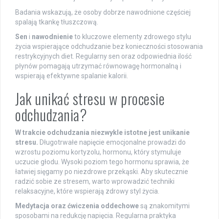
Badania wskazują, że osoby dobrze nawodnione częściej
spalają tkankę tłuszczową.
Sen
i
nawodnienie
to kluczowe elementy zdrowego stylu
życia wspierające odchudzanie bez konieczności stosowania
restrykcyjnych diet. Regularny sen oraz odpowiednia ilość
płynów pomagają utrzymać równowagę hormonalną i
wspierają efektywne spalanie kalorii.
Jak unikać stresu w procesie
odchudzania?
W trakcie odchudzania niezwykle istotne jest unikanie
stresu.
Długotrwałe napięcie emocjonalne prowadzi do
wzrostu poziomu kortyzolu, hormonu, który stymuluje
uczucie głodu. Wysoki poziom tego hormonu sprawia, że
łatwiej sięgamy po niezdrowe przekąski. Aby skutecznie
radzić sobie ze stresem, warto wprowadzić techniki
relaksacyjne, które wspierają zdrowy styl życia.
Medytacja oraz ćwiczenia oddechowe
są znakomitymi
sposobami na redukcję napięcia. Regularna praktyka