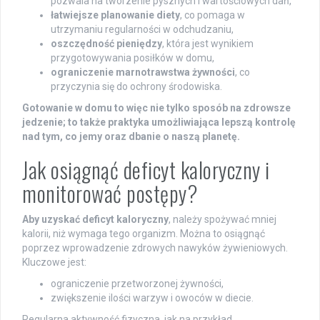
pozwala na tworzenie pysznych i wartościowych dań,
łatwiejsze planowanie diety
, co pomaga w
utrzymaniu regularności w odchudzaniu,
oszczędność pieniędzy
, która jest wynikiem
przygotowywania posiłków w domu,
ograniczenie marnotrawstwa żywności
, co
przyczynia się do ochrony środowiska.
Gotowanie w domu to więc nie tylko sposób na zdrowsze
jedzenie; to także praktyka umożliwiająca lepszą kontrolę
nad tym, co jemy oraz dbanie o naszą planetę.
Jak osiągnąć deficyt kaloryczny i
monitorować postępy?
Aby uzyskać deficyt kaloryczny
, należy spożywać mniej
kalorii, niż wymaga tego organizm. Można to osiągnąć
poprzez wprowadzenie zdrowych nawyków żywieniowych.
Kluczowe jest:
ograniczenie przetworzonej żywności,
zwiększenie ilości warzyw i owoców w diecie.
Regularna aktywność fizyczna, jak na przykład