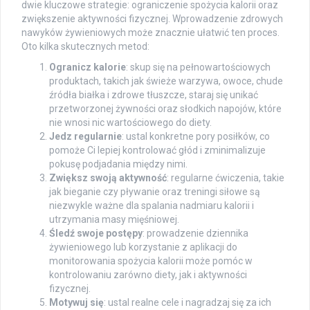
dwie kluczowe strategie: ograniczenie spożycia kalorii oraz
zwiększenie aktywności fizycznej. Wprowadzenie zdrowych
nawyków żywieniowych może znacznie ułatwić ten proces.
Oto kilka skutecznych metod:
Ogranicz kalorie
: skup się na pełnowartościowych
produktach, takich jak świeże warzywa, owoce, chude
źródła białka i zdrowe tłuszcze, staraj się unikać
przetworzonej żywności oraz słodkich napojów, które
nie wnosi nic wartościowego do diety.
Jedz regularnie
: ustal konkretne pory posiłków, co
pomoże Ci lepiej kontrolować głód i zminimalizuje
pokusę podjadania między nimi.
Zwiększ swoją aktywność
: regularne ćwiczenia, takie
jak bieganie czy pływanie oraz treningi siłowe są
niezwykle ważne dla spalania nadmiaru kalorii i
utrzymania masy mięśniowej.
Śledź swoje postępy
: prowadzenie dziennika
żywieniowego lub korzystanie z aplikacji do
monitorowania spożycia kalorii może pomóc w
kontrolowaniu zarówno diety, jak i aktywności
fizycznej.
Motywuj się
: ustal realne cele i nagradzaj się za ich