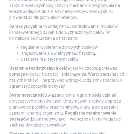
Zrozumienie psychologicznych mechanizmów pozwala na
lepsze podejście do zmiany nawyków żywieniowych, co
prowadzi do długotrwałych efektów.
Samodyscyplina
to umiejętność kontrolowania impulsów i
konsekwentnego dążenia do wyznaczonych celów. W
kontekście odchudzania oznacza to:
regularne wybieranie zdrowych posiłków,
angażowanie się w aktywność fizyczną,
ustalenie realistycznych celów.
Ustalenie realistycznych celów
jest kluczowe, ponieważ
pomaga uniknąć frustracji i zniechęcenia. Warto zaczynać od
małych kroków – na przykład wdrożyć codzienny spacer lub
ograniczyć spożycie słodyczy.
Systematyczność
związana jest z regularnością działań
dotyczących diety i ćwiczeń. Utrzymywanie rutyny, poprzez
planowanie posiłków oraz treningów, ułatwia zarządzanie
czasem i energią organizmu.
Regularne monitorowanie
postępów
działa motywująco – widoczne efekty mogą być
zachętą do dalszych wysiłków.
Zmiana myślenia
o diecie to kolejny istotny aspekt