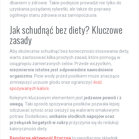
dbaniem o zdrowie. Takie podejście prowadzi nie tylko do
uzyskania pożądanej sylwetki, ale także do poprawy
ogólnego stanu zdrowia oraz samopoczucia.
Jak schudnąć bez diety? Kluczowe
zasady
Aby skutecznie schudnąć bez konieczności stosowania diety,
warto zastosować kilka prostych zasad, które pomogą w
osiągnięciu zamierzonych celów. Przede wszystkim,
niezmiernie istotne jest odpowiednie nawodnienie
organizmu
. Picie wody przed posiłkiem może znacząco
zmniejszyć uczucie głodu oraz ograniczyć
ilość
spożywanych kalorii
.
Kolejnym kluczowym elementem jest
jedzenie powoli i z
uwagą
. Taki sposób spożywania posiłków pozwala lepiej
odczuwać sytość oraz cieszyć się walorami smakowymi
potraw. Dodatkowo,
unikanie słodkich napojów oraz
przekąsek bogatych w cukry
przyczynia się do redukcji
kaloryczności diety.
Regularna aktywność fizyczna
to nieodłączny składnik