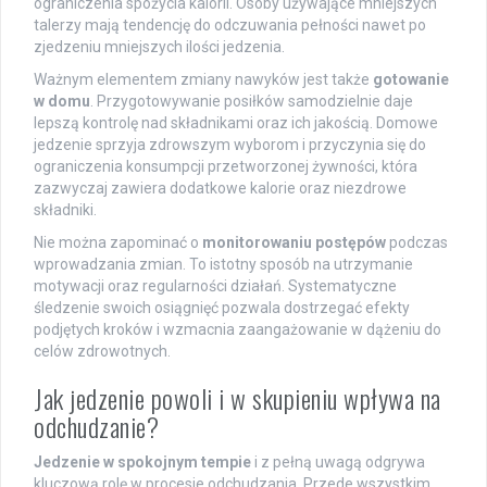
ograniczenia spożycia kalorii. Osoby używające mniejszych
talerzy mają tendencję do odczuwania pełności nawet po
zjedzeniu mniejszych ilości jedzenia.
Ważnym elementem zmiany nawyków jest także
gotowanie
w domu
. Przygotowywanie posiłków samodzielnie daje
lepszą kontrolę nad składnikami oraz ich jakością. Domowe
jedzenie sprzyja zdrowszym wyborom i przyczynia się do
ograniczenia konsumpcji przetworzonej żywności, która
zazwyczaj zawiera dodatkowe kalorie oraz niezdrowe
składniki.
Nie można zapominać o
monitorowaniu postępów
podczas
wprowadzania zmian. To istotny sposób na utrzymanie
motywacji oraz regularności działań. Systematyczne
śledzenie swoich osiągnięć pozwala dostrzegać efekty
podjętych kroków i wzmacnia zaangażowanie w dążeniu do
celów zdrowotnych.
Jak jedzenie powoli i w skupieniu wpływa na
odchudzanie?
Jedzenie w spokojnym tempie
i z pełną uwagą odgrywa
kluczową rolę w procesie odchudzania. Przede wszystkim