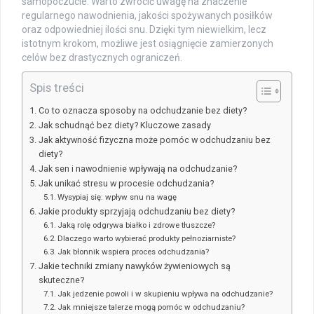
samopoczucie. Warto zwrócić uwagę na znaczenie
regularnego nawodnienia, jakości spożywanych posiłków
oraz odpowiedniej ilości snu. Dzięki tym niewielkim, lecz
istotnym krokom, możliwe jest osiągnięcie zamierzonych
celów bez drastycznych ograniczeń.
Spis treści
Co to oznacza sposoby na odchudzanie bez diety?
Jak schudnąć bez diety? Kluczowe zasady
Jak aktywność fizyczna może pomóc w odchudzaniu bez
diety?
Jak sen i nawodnienie wpływają na odchudzanie?
Jak unikać stresu w procesie odchudzania?
Wysypiaj się: wpływ snu na wagę
Jakie produkty sprzyjają odchudzaniu bez diety?
Jaką rolę odgrywa białko i zdrowe tłuszcze?
Dlaczego warto wybierać produkty pełnoziarniste?
Jak błonnik wspiera proces odchudzania?
Jakie techniki zmiany nawyków żywieniowych są
skuteczne?
Jak jedzenie powoli i w skupieniu wpływa na odchudzanie?
Jak mniejsze talerze mogą pomóc w odchudzaniu?