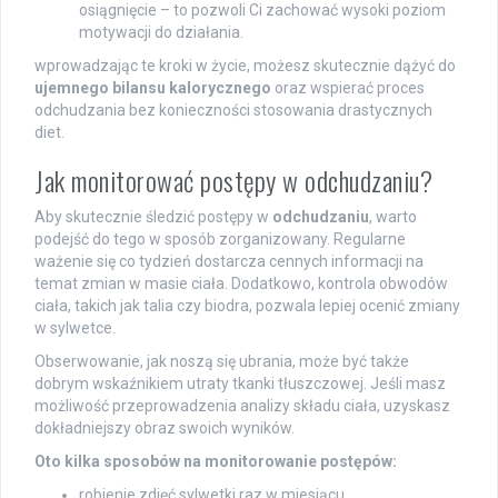
osiągnięcie – to pozwoli Ci zachować wysoki poziom
motywacji do działania.
wprowadzając te kroki w życie, możesz skutecznie dążyć do
ujemnego bilansu kalorycznego
oraz wspierać proces
odchudzania bez konieczności stosowania drastycznych
diet.
Jak monitorować postępy w odchudzaniu?
Aby skutecznie śledzić postępy w
odchudzaniu
, warto
podejść do tego w sposób zorganizowany. Regularne
ważenie się co tydzień dostarcza cennych informacji na
temat zmian w masie ciała. Dodatkowo, kontrola obwodów
ciała, takich jak talia czy biodra, pozwala lepiej ocenić zmiany
w sylwetce.
Obserwowanie, jak noszą się ubrania, może być także
dobrym wskaźnikiem utraty tkanki tłuszczowej. Jeśli masz
możliwość przeprowadzenia analizy składu ciała, uzyskasz
dokładniejszy obraz swoich wyników.
Oto kilka sposobów na monitorowanie postępów:
robienie zdjęć sylwetki raz w miesiącu,