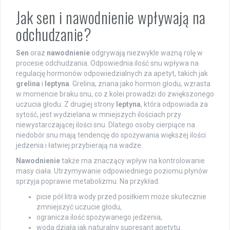
Jak sen i nawodnienie wpływają na
odchudzanie?
Sen
oraz
nawodnienie
odgrywają niezwykle ważną rolę w
procesie odchudzania. Odpowiednia ilość snu wpływa na
regulację hormonów odpowiedzialnych za apetyt, takich jak
grelina
i
leptyna
. Grelina, znana jako hormon głodu, wzrasta
w momencie braku snu, co z kolei prowadzi do zwiększonego
uczucia głodu. Z drugiej strony
leptyna
, która odpowiada za
sytość, jest wydzielana w mniejszych ilościach przy
niewystarczającej ilości snu. Dlatego osoby cierpiące na
niedobór snu mają tendencję do spożywania większej ilości
jedzenia i łatwiej przybierają na wadze.
Nawodnienie
także ma znaczący wpływ na kontrolowanie
masy ciała. Utrzymywanie odpowiedniego poziomu płynów
sprzyja poprawie metabolizmu. Na przykład:
picie pół litra wody przed posiłkiem może skutecznie
zmniejszyć uczucie głodu,
ogranicza ilość spożywanego jedzenia,
woda działa jak naturalny supresant apetytu.