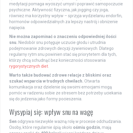
medytacji pomaga wyciszyć umysł i poprawić samopoczucie
psychiczne. Aktywność fizyczna, jak jogging czy joga,
również ma korzystny wpływ – sprzyja wydzielaniu endorfin,
hormonów odpowiedzialnych za lepszy nastrój i obniżenie
napięcia.
Nie można zapominać o znaczeniu odpowiedniej ilości
snu.
Niedobór snu potęguje uczucie głodu i utrudnia
podejmowanie zdrowych decyzji żywieniowych. Dlatego
regularny rytm snu powinien stać się priorytetem dla tych,
którzy chcą schudnąć bez konieczności stosowania
rygorystycznych diet
.
Warto także budować zdrowe relacje z bliskimi oraz
szukać wsparcia w trudnych chwilach.
Otwarta
komunikacja oraz dzielenie się swoimi emocjami mogą
pomóc w radzeniu sobie ze stresem bez potrzeby uciekania
się do jedzenia jako formy pocieszenia.
Wysypiaj się: wpływ snu na wagę
Sen
odgrywa niezwykle ważną rolę w procesie odchudzania.
Osoby, które regularnie śpią około
ośmiu godzin
, mają