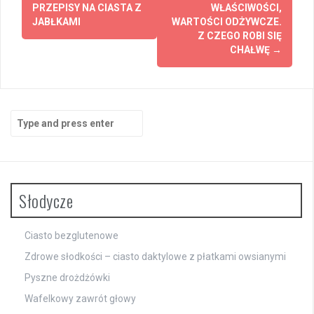
navigation
PRZEPISY NA CIASTA Z
WŁAŚCIWOŚCI,
JABŁKAMI
WARTOŚCI ODŻYWCZE.
Z CZEGO ROBI SIĘ
CHAŁWĘ
→
Search
for:
Słodycze
Ciasto bezglutenowe
Zdrowe słodkości – ciasto daktylowe z płatkami owsianymi
Pyszne drożdżówki
Wafelkowy zawrót głowy