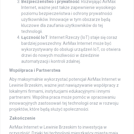
Bezpieczeństwo i prywatność
: Rozwijając AirMax
Internet, ważne jest także zapewnienie wysokiego
poziomu bezpieczeństwa i ochrony prywatności
użytkowników. Innowacje w tym obszarze będą
kluczowe dla zaufania użytkowników do tej
technologii.
Łączność IoT
: Internet Rzeczy (IoT) staje się coraz
bardziej powszechny. AirMax Internet może być
wykorzystywany do obsługi urządzeń IoT, co otwiera
drzwi do nowych możliwości w dziedzinie
automatyzacji i kontroli zdalnej.
Współpraca i Partnerstwa
Aby maksymalnie wykorzystać potencjał AirMax Internet w
Lewinie Brzeskim, ważne jest nawiązywanie współpracy z
lokalnymi firmami, instytucjami edukacyjnymi i innymi
partnerami. Wspólna praca może pomóc w opracowaniu
innowacyjnych zastosowań tej technologii oraz w rozwoju
projektów, które będą służyć społeczności.
Zakończenie
AirMax Internet w Lewinie Brzeskim to inwestycja w
przyszłość. Dzięki tej technologii mieszkańcy miasta mają