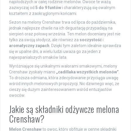
najsłodszych w całej rodzinie melonów. Owoce te ważą
zazwyczaj od
5 do 9 funtów
i charakteryzują się owalnym
kształtem z zaokrąglonymi końcami.
Sezon na melony Crenshaw trwa od lipca do października,
jednak najlepsze chwile na ich degustację przypadają na
sierpień oraz połowę września. Ten melon doceniany jest nie
tylko za swoją słodycz, ale również za
soczystość
i
aromatyczny zapach
. Dzięki tym zaletom idealnie sprawdza
się w upalne dni, a wielu ludzi uważa go za jeden z
najwspanialszych smaków lata.
Wyróżniające się unikalnymi walorami smakowymi, melony
Crenshaw zyskały miano
„cadillaka wszystkich melonów”
.
To droższa odmiana, która zdecydowanie przyciąga uwagę
wśród innych melonowych propozycji. Nic dziwnego więc, że
cieszy się dużym zainteresowaniem wśród entuzjastów
owoców.
Jakie są składniki odżywcze melona
Crenshaw?
Melon Crenshaw
to owoc, który obfituje w cenne składniki