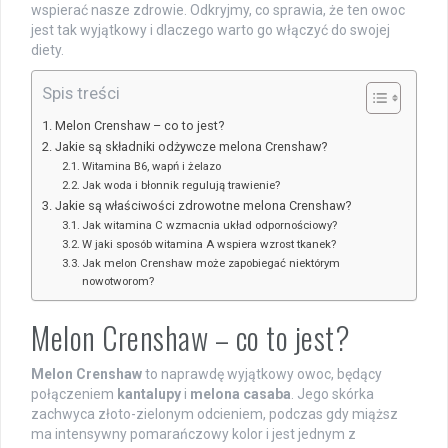
wspierać nasze zdrowie. Odkryjmy, co sprawia, że ten owoc
jest tak wyjątkowy i dlaczego warto go włączyć do swojej
diety.
Spis treści
Melon Crenshaw – co to jest?
Jakie są składniki odżywcze melona Crenshaw?
Witamina B6, wapń i żelazo
Jak woda i błonnik regulują trawienie?
Jakie są właściwości zdrowotne melona Crenshaw?
Jak witamina C wzmacnia układ odpornościowy?
W jaki sposób witamina A wspiera wzrost tkanek?
Jak melon Crenshaw może zapobiegać niektórym
nowotworom?
Melon Crenshaw – co to jest?
Melon Crenshaw
to naprawdę wyjątkowy owoc, będący
połączeniem
kantalupy
i
melona casaba
. Jego skórka
zachwyca złoto-zielonym odcieniem, podczas gdy miąższ
ma intensywny pomarańczowy kolor i jest jednym z