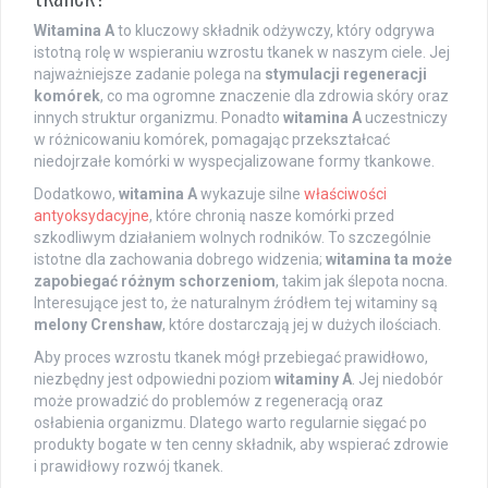
Witamina A
to kluczowy składnik odżywczy, który odgrywa
istotną rolę w wspieraniu wzrostu tkanek w naszym ciele. Jej
najważniejsze zadanie polega na
stymulacji regeneracji
komórek
, co ma ogromne znaczenie dla zdrowia skóry oraz
innych struktur organizmu. Ponadto
witamina A
uczestniczy
w różnicowaniu komórek, pomagając przekształcać
niedojrzałe komórki w wyspecjalizowane formy tkankowe.
Dodatkowo,
witamina A
wykazuje silne
właściwości
antyoksydacyjne
, które chronią nasze komórki przed
szkodliwym działaniem wolnych rodników. To szczególnie
istotne dla zachowania dobrego widzenia;
witamina ta może
zapobiegać różnym schorzeniom
, takim jak ślepota nocna.
Interesujące jest to, że naturalnym źródłem tej witaminy są
melony Crenshaw
, które dostarczają jej w dużych ilościach.
Aby proces wzrostu tkanek mógł przebiegać prawidłowo,
niezbędny jest odpowiedni poziom
witaminy A
. Jej niedobór
może prowadzić do problemów z regeneracją oraz
osłabienia organizmu. Dlatego warto regularnie sięgać po
produkty bogate w ten cenny składnik, aby wspierać zdrowie
i prawidłowy rozwój tkanek.