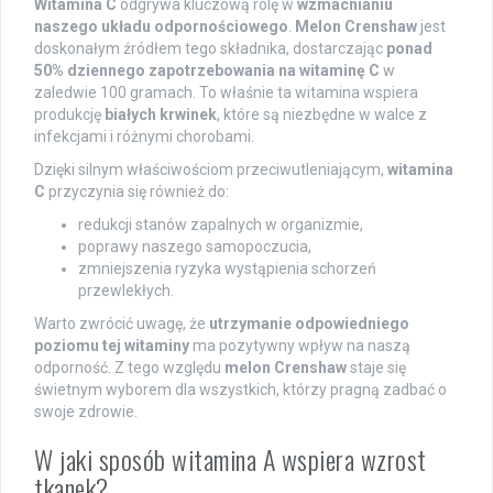
Witamina C
odgrywa kluczową rolę w
wzmacnianiu
naszego układu odpornościowego
.
Melon Crenshaw
jest
doskonałym źródłem tego składnika, dostarczając
ponad
50% dziennego zapotrzebowania na witaminę C
w
zaledwie 100 gramach. To właśnie ta witamina wspiera
produkcję
białych krwinek
, które są niezbędne w walce z
infekcjami i różnymi chorobami.
Dzięki silnym właściwościom przeciwutleniającym,
witamina
C
przyczynia się również do:
redukcji stanów zapalnych w organizmie,
poprawy naszego samopoczucia,
zmniejszenia ryzyka wystąpienia schorzeń
przewlekłych.
Warto zwrócić uwagę, że
utrzymanie odpowiedniego
poziomu tej witaminy
ma pozytywny wpływ na naszą
odporność. Z tego względu
melon Crenshaw
staje się
świetnym wyborem dla wszystkich, którzy pragną zadbać o
swoje zdrowie.
W jaki sposób witamina A wspiera wzrost
tkanek?