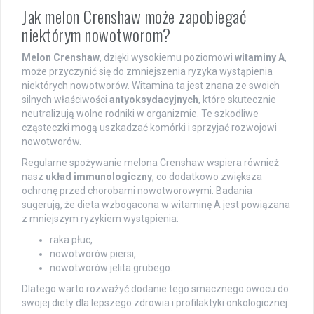
Jak melon Crenshaw może zapobiegać
niektórym nowotworom?
Melon Crenshaw
, dzięki wysokiemu poziomowi
witaminy A
,
może przyczynić się do zmniejszenia ryzyka wystąpienia
niektórych nowotworów. Witamina ta jest znana ze swoich
silnych właściwości
antyoksydacyjnych
, które skutecznie
neutralizują wolne rodniki w organizmie. Te szkodliwe
cząsteczki mogą uszkadzać komórki i sprzyjać rozwojowi
nowotworów.
Regularne spożywanie melona Crenshaw wspiera również
nasz
układ immunologiczny
, co dodatkowo zwiększa
ochronę przed chorobami nowotworowymi. Badania
sugerują, że dieta wzbogacona w witaminę A jest powiązana
z mniejszym ryzykiem wystąpienia:
raka płuc,
nowotworów piersi,
nowotworów jelita grubego.
Dlatego warto rozważyć dodanie tego smacznego owocu do
swojej diety dla lepszego zdrowia i profilaktyki onkologicznej.