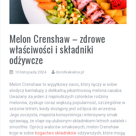
Melon Crenshaw – zdrowe
właściwości i składniki
odżywcze
10 listopada 2024
dorotkakielce.pl
Melon Crenshaw to wyjątkowy owoc, który łączy w sobie
słodycz kantalupy z delikatną pikantnością melona casaba.
Uważany za jeden z najsłodszych członków rodziny
melonów, zyskuje coraz większą popularność, szczególnie w
sezonie letnim, kiedy dostępny jest od lipca do września.
Jego soczysta, mięsista konsystencja i intensywny smak
sprawiają, że staje się ulubionym składnikiem letnich sałatek i
smoothie. Oprócz walorów smakowych, melon Crenshaw
kryje w sobie
bogactwo składników
odżywczych, które mogą