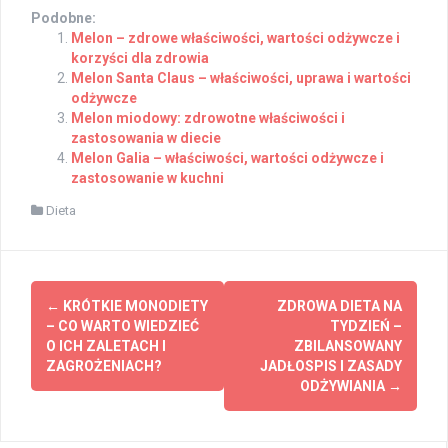
Podobne:
Melon – zdrowe właściwości, wartości odżywcze i
korzyści dla zdrowia
Melon Santa Claus – właściwości, uprawa i wartości
odżywcze
Melon miodowy: zdrowotne właściwości i
zastosowania w diecie
Melon Galia – właściwości, wartości odżywcze i
zastosowanie w kuchni
Dieta
Post
←
KRÓTKIE MONODIETY
ZDROWA DIETA NA
navigation
– CO WARTO WIEDZIEĆ
TYDZIEŃ –
O ICH ZALETACH I
ZBILANSOWANY
ZAGROŻENIACH?
JADŁOSPIS I ZASADY
ODŻYWIANIA
→