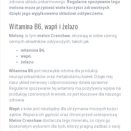
zdrowia układu pokarmowego.
Regularne spożywanie tego
melona może przynieść wiele korzyści zdrowotnych
dzięki jego wyjątkowemu składowi odżywczemu.
Witamina B6, wapń i żelazo
Melony
, w tym
melon Crenshaw
, skrywają w sobie szereg
cennych składników odżywczych, takich jak:
witamina B6
,
wapń
,
żelazo
.
Witamina B6
jest niezwykle istotna dla produkcji
neuroprzekaźników oraz metabolizmu białek. Dzięki niej
nasz układ nerwowy i odpornościowy działa sprawnie.
Regularne spożywanie tej witaminy ma pozytywny wpływ na
produkcję czerwonych krwinek, co jest kluczowe dla naszego
zdrowia.
Wapń
z kolei jest niezbędny dla utrzymania mocnych kości i
zębów. Wspiera ich gęstość oraz chroni przed osteoporozą.
Melon Crenshaw
dostarcza tego minerału, co czyni go
doskonałym wyborem dla tych, którzy pragną zadbać o swój