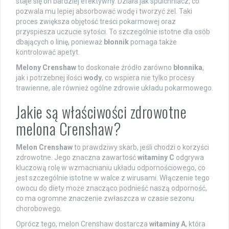
staje się on bardziej efektywny. Działa jak spulchniacz, co
pozwala mu lepiej absorbować wodę i tworzyć żel. Taki
proces zwiększa objętość treści pokarmowej oraz
przyspiesza uczucie sytości. To szczególnie istotne dla osób
dbających o linię, ponieważ
błonnik
pomaga także
kontrolować apetyt.
Melony Crenshaw
to doskonałe źródło zarówno
błonnika
,
jak i potrzebnej ilości
wody
, co wspiera nie tylko procesy
trawienne, ale również ogólne zdrowie układu pokarmowego.
Jakie są właściwości zdrowotne
melona Crenshaw?
Melon Crenshaw
to prawdziwy skarb, jeśli chodzi o korzyści
zdrowotne. Jego znaczna zawartość
witaminy C
odgrywa
kluczową rolę w wzmacnianiu układu odpornościowego, co
jest szczególnie istotne w walce z wirusami. Włączenie tego
owocu do diety może znacząco podnieść naszą odporność,
co ma ogromne znaczenie zwłaszcza w czasie sezonu
chorobowego.
Oprócz tego, melon Crenshaw dostarcza
witaminy A
, która