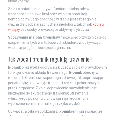
układ kostny.
Żelazo
natomiast odgrywa fundamentalną rolę w
transporcie tlenu we krwi oraz wspiera produkcję
hemoglobiny. Jego obecność w diecie jest szczególnie
ważna dla osób narażonych na niedobory, takich jak
kobiety
w ciąży
czy osoby prowadzące aktywny tryb życia.
Spożywanie melona Crenshaw
może więc przyczynić się do
uzupełnienia tych wartościowych składników odżywczych,
wspierając ogólną kondycję organizmu.
Jak woda i błonnik regulują trawienie?
Błonnik
oraz
woda
odgrywają kluczową rolę w prawidłowym
funkcjonowaniu układu trawiennego.
Błonnik
obecny w
melonach Crenshaw wspomaga zdrowie jelit, poprawiając
perystaltykę i ułatwiając transport resztek pokarmowych
przez organizm. Z kolei odpowiednie nawodnienie jest
niezbędne do skutecznego trawienia; utrzymanie
właściwego poziomu płynów sprzyja regularnym
wypróżnieniom i minimalizuje ryzyko wzdęć.
Co więcej,
woda
współdziała z
błonnikiem
, sprawiając, że