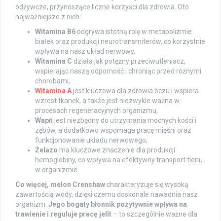
odżywcze, przynoszące liczne korzyści dla zdrowia. Oto
najważniejsze z nich:
Witamina B6
odgrywa istotną rolę w metabolizmie
białek oraz produkcji neurotransmiterów, co korzystnie
wpływa na nasz układ nerwowy,
Witamina C
działa jak potężny przeciwutleniacz,
wspierając naszą odporność i chroniąc przed różnymi
chorobami,
Witamina A
jest kluczowa dla zdrowia oczu i wspiera
wzrost tkanek, a także jest niezwykle ważna w
procesach regeneracyjnych organizmu,
Wapń
jest niezbędny do utrzymania mocnych kości i
zębów, a dodatkowo wspomaga pracę mięśni oraz
funkcjonowanie układu nerwowego,
Żelazo
ma kluczowe znaczenie dla produkcji
hemoglobiny, co wpływa na efektywny transport tlenu
w organizmie.
Co więcej, melon Crenshaw
charakteryzuje się wysoką
zawartością wody, dzięki czemu doskonale nawadnia nasz
organizm.
Jego bogaty błonnik pozytywnie wpływa na
trawienie i reguluje pracę jelit
– to szczególnie ważne dla