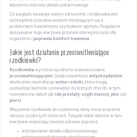
lepszemu zdrowiu układu pokarmowego.
Ze względu na swoje walory zdrowotne, rzodkiewka jest
szczególnie polecana osobom borykającym się z
problemami trawiennymi czy brakiem apetytu. Regularne
spożywanie tego warzywa przynosi szereg korzyści dla
organizmu i
poprawia komfort trawienia
.
Jakie jest działanie przeciwutleniające
rzodkiewki?
Rzodkiewka
wyróżnia się silnymi właściwościami
przeciwutleniającymi
. Dzięki zawartości
antyoksydantów
skutecznie neutralizuje
wolne rodniki
, które mogą
uszkadzać komórki i prowadzić do licznych chorób, w tym
nowotworów takich jak
rak prostaty
,
szyjki macicy
,
płuc
czy
piersi
.
Włączenie rzodkiewki do codziennej diety może znacznie
obniżyć ryzyko tych schorzeń. Związki siarki obecne w tym
warzywie wspierają również zdrowie poprzez:
wzmacnianie układu odpornościowego,
ochronę przed stresem oksydacyjnym.