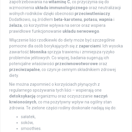
zapotrzebowania na
witaminę C
, co przyczynia się do
wzmocnienia
układu immunologicznego
oraz neutralizacji
wolnych rodników dzięki obecności
przeciwutleniaczy
.
Dodatkowo, są źródłem
beta-karotenu
,
potasu
,
wapnia
i
żelaza
, co korzystnie wpływa na serce oraz wspiera
prawidłowe funkcjonowanie
układu nerwowego
.
Włączenie liści rzodkiewki do diety może być szczególnie
pomocne dla osób borykających się z
zaparciami
. Ich wysoka
zawartość
błonnika
sprzyja trawieniu i zmniejsza ryzyko
problemów jelitowych. Co więcej, badania sugerują ich
potencjalne właściwości
przeciwnowotworowe
oraz
przeciwzapalne
, co czyni je cennym składnikiem zdrowej
diety.
Nie można zapomnieć o korzyściach płynących z
regularnego spożywania tych liści – wspierają one
detoksykację
organizmu oraz oczyszczanie
naczyń
krwionośnych
, co ma pozytywny wpływ na ogólny stan
zdrowia. Te zielone części rośliny doskonale nadają się do:
sałatek,
soków,
smoothies.