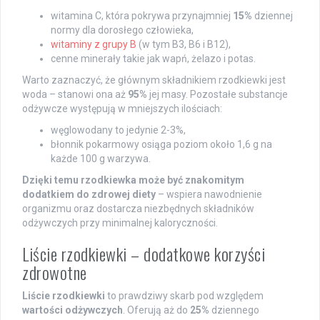
witamina C, która pokrywa przynajmniej
15%
dziennej
normy dla dorosłego człowieka,
witaminy z grupy B
(w tym B3, B6 i B12),
cenne minerały takie jak wapń, żelazo i potas.
Warto zaznaczyć, że głównym składnikiem rzodkiewki jest
woda – stanowi ona aż
95%
jej masy. Pozostałe substancje
odżywcze występują w mniejszych ilościach:
węglowodany to jedynie 2-3%,
błonnik pokarmowy osiąga poziom około 1,6 g na
każde 100 g warzywa.
Dzięki temu rzodkiewka może być znakomitym
dodatkiem do zdrowej diety
– wspiera nawodnienie
organizmu oraz dostarcza niezbędnych składników
odżywczych przy minimalnej kaloryczności.
Liście rzodkiewki – dodatkowe korzyści
zdrowotne
Liście rzodkiewki
to prawdziwy skarb pod względem
wartości odżywczych
. Oferują aż do
25%
dziennego