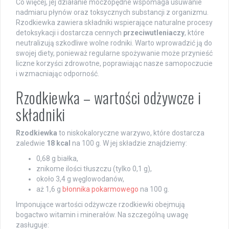
Co więcej, jej działanie moczopędne wspomaga usuwanie
nadmiaru płynów oraz toksycznych substancji z organizmu.
Rzodkiewka zawiera składniki wspierające naturalne procesy
detoksykacji i dostarcza cennych
przeciwutleniaczy
, które
neutralizują szkodliwe wolne rodniki. Warto wprowadzić ją do
swojej diety, ponieważ regularne spożywanie może przynieść
liczne korzyści zdrowotne, poprawiając nasze samopoczucie
i wzmacniając odporność.
Rzodkiewka – wartości odżywcze i
składniki
Rzodkiewka
to niskokaloryczne warzywo, które dostarcza
zaledwie
18 kcal
na 100 g. W jej składzie znajdziemy:
0,68 g białka,
znikome ilości tłuszczu (tylko 0,1 g),
około 3,4 g węglowodanów,
aż 1,6 g
błonnika pokarmowego
na 100 g.
Imponujące wartości odżywcze rzodkiewki obejmują
bogactwo witamin i minerałów. Na szczególną uwagę
zasługuje: