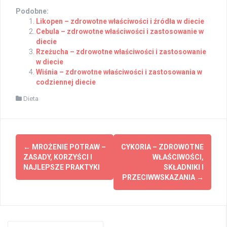
Podobne:
Likopen – zdrowotne właściwości i źródła w diecie
Cebula – zdrowotne właściwości i zastosowanie w
diecie
Rzeżucha – zdrowotne właściwości i zastosowanie
w diecie
Wiśnia – zdrowotne właściwości i zastosowania w
codziennej diecie
Dieta
Post
←
MROŻENIE POTRAW –
CYKORIA – ZDROWOTNE
navigation
ZASADY, KORZYŚCI I
WŁAŚCIWOŚCI,
NAJLEPSZE PRAKTYKI
SKŁADNIKI I
PRZECIWWSKAZANIA
→
Search