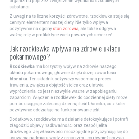
organizmu poprzez zwiększenie wydalania szkodliwych
substancji.
Z uwagi na te liczne korzyści zdrowotne, rzodkiewka staje się
cennym elementem naszej diety. Nie tylko wpływa
pozytywnie na ogólny
stan zdrowia
, ale także odgrywa
ważną rolę w profilaktyce wielu poważnych schorzeń.
Jak rzodkiewka wpływa na zdrowie układu
pokarmowego?
Rzodkiewka
ma korzystny wpływ na zdrowie naszego
układu pokarmowego, głównie dzięki dużej zawartości
błonnika
. Ten składnik odżywczy wspomaga proces
trawienia, zwiększa objętość stolca oraz ułatwia
wypróżnienia, co jest niezwykle ważne w zapobieganiu
zaparciom. Włączenie rzodkiewek do codziennej diety może
pomóc osiągnąć zalecaną dzienną ilość błonnika, co z kolei
pozytywnie oddziałuje na funkcjonowanie jelit.
Dodatkowo, rzodkiewka ma działanie detoksykujące i potrafi
złagodzić objawy nadkwaśności oraz zespół jelita
drażliwego. Jej właściwości moczopędne przyczyniają się do
usuwania nadmiaru wody z organizmu, co również sprzyja