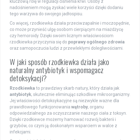
kluczową rolę w regulacji ciśnienia krwi. Osoby z
nadciśnieniem mogą zyskać wiele korzyści dzięki dodaniu
tego warzywa do swojego jadłospisu.
Co więcej, rzodkiewka działa przeciwzapalnie i moczopędnie,
co może przynieść ulgę osobom cierpiącym na miażdżycę
czy hemoroidy. Dzięki swoim licznym właściwościom
rzodkiewka przyczynia się do
poprawy ogólnego zdrowia
oraz samopoczucia ludzi z przewlekłymi dolegliwościami.
W jaki sposób rzodkiewka działa jako
naturalny antybiotyk i wspomagacz
detoksykacji?
Rzodkiewka
to prawdziwy skarb natury, który działa jak
antybiotyk
, skutecznie eliminując szkodliwe mikroorganizmy.
Jej właściwości detoksykacyjne są niezwykle ważne dla
prawidłowego funkcjonowania
wątroby
, organu
odpowiedzialnego za oczyszczanie naszego ciała z toksyn.
Dzięki rzodkiewce możemy hamować rozwój bakterii i
grzybów, co czyni ją doskonałym wsparciem w walce z
infekcjami.