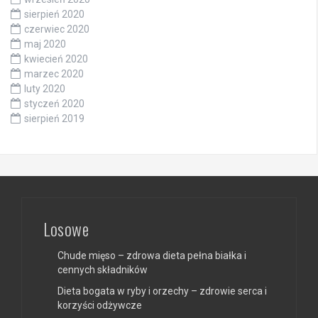
sierpień 2020
czerwiec 2020
maj 2020
kwiecień 2020
marzec 2020
luty 2020
styczeń 2020
sierpień 2019
Losowe
Chude mięso – zdrowa dieta pełna białka i
cennych składników
Dieta bogata w ryby i orzechy – zdrowie serca i
korzyści odżywcze