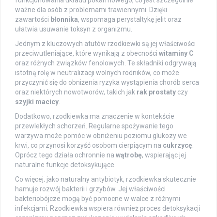
ważne dla osób z problemami trawiennymi. Dzięki
zawartości
błonnika
, wspomaga perystaltykę jelit oraz
ułatwia usuwanie toksyn z organizmu.
Jednym z kluczowych atutów rzodkiewki są jej właściwości
przeciwutleniające, które wynikają z obecności
witaminy C
oraz różnych związków fenolowych. Te składniki odgrywają
istotną rolę w neutralizacji wolnych rodników, co może
przyczynić się do obniżenia ryzyka wystąpienia chorób serca
oraz niektórych nowotworów, takich jak
rak prostaty
czy
szyjki macicy
.
Dodatkowo, rzodkiewka ma znaczenie w kontekście
przewlekłych schorzeń. Regularne spożywanie tego
warzywa może pomóc w obniżeniu poziomu glukozy we
krwi, co przynosi korzyść osobom cierpiącym na
cukrzycę
.
Oprócz tego działa ochronnie na
wątrobę
, wspierając jej
naturalne funkcje detoksykujące.
Co więcej, jako naturalny antybiotyk, rzodkiewka skutecznie
hamuje rozwój bakterii i grzybów. Jej właściwości
bakteriobójcze mogą być pomocne w walce z różnymi
infekcjami. Rzodkiewka wspiera również proces detoksykacji