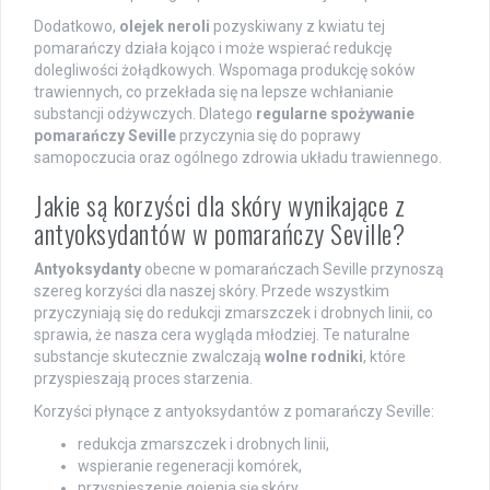
Dodatkowo,
olejek neroli
pozyskiwany z kwiatu tej
pomarańczy działa kojąco i może wspierać redukcję
dolegliwości żołądkowych. Wspomaga produkcję soków
trawiennych, co przekłada się na lepsze wchłanianie
substancji odżywczych. Dlatego
regularne spożywanie
pomarańczy Seville
przyczynia się do poprawy
samopoczucia oraz ogólnego zdrowia układu trawiennego.
Jakie są korzyści dla skóry wynikające z
antyoksydantów w pomarańczy Seville?
Antyoksydanty
obecne w pomarańczach Seville przynoszą
szereg korzyści dla naszej skóry. Przede wszystkim
przyczyniają się do redukcji zmarszczek i drobnych linii, co
sprawia, że nasza cera wygląda młodziej. Te naturalne
substancje skutecznie zwalczają
wolne rodniki
, które
przyspieszają proces starzenia.
Korzyści płynące z antyoksydantów z pomarańczy Seville:
redukcja zmarszczek i drobnych linii,
wspieranie regeneracji komórek,
przyspieszenie gojenia się skóry,