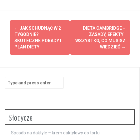
Post
←
JAK SCHUDNĄĆ W 2
DIETA CAMBRIDGE –
navigation
TYGODNIE?
ZASADY, EFEKTY I
SKUTECZNE PORADY I
WSZYSTKO, CO MUSISZ
PLAN DIETY
WIEDZIEĆ
→
Search
for:
Słodycze
Sposób na daktyle – krem daktylowy do tortu