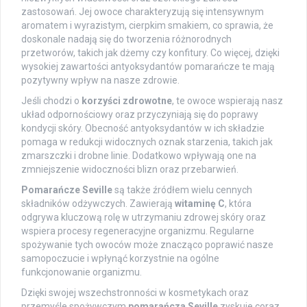
zastosowań. Jej owoce charakteryzują się intensywnym
aromatem i wyrazistym, cierpkim smakiem, co sprawia, że
doskonale nadają się do tworzenia różnorodnych
przetworów, takich jak dżemy czy konfitury. Co więcej, dzięki
wysokiej zawartości antyoksydantów pomarańcze te mają
pozytywny wpływ na nasze zdrowie.
Jeśli chodzi o
korzyści zdrowotne
, te owoce wspierają nasz
układ odpornościowy oraz przyczyniają się do poprawy
kondycji skóry. Obecność antyoksydantów w ich składzie
pomaga w redukcji widocznych oznak starzenia, takich jak
zmarszczki i drobne linie. Dodatkowo wpływają one na
zmniejszenie widoczności blizn oraz przebarwień.
Pomarańcze Seville
są także źródłem wielu cennych
składników odżywczych. Zawierają
witaminę C
, która
odgrywa kluczową rolę w utrzymaniu zdrowej skóry oraz
wspiera procesy regeneracyjne organizmu. Regularne
spożywanie tych owoców może znacząco poprawić nasze
samopoczucie i wpłynąć korzystnie na ogólne
funkcjonowanie organizmu.
Dzięki swojej wszechstronności w kosmetykach oraz
przemyśle spożywczym
pomarańcza Seville
zyskuje coraz