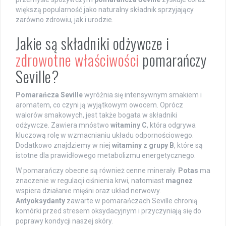
większą popularność jako naturalny składnik sprzyjający
zarówno zdrowiu, jak i urodzie.
Jakie są składniki odżywcze i
zdrowotne właściwości
pomarańczy
Seville?
Pomarańcza Seville
wyróżnia się intensywnym smakiem i
aromatem, co czyni ją wyjątkowym owocem. Oprócz
walorów smakowych, jest także bogata w składniki
odżywcze. Zawiera mnóstwo
witaminy C
, która odgrywa
kluczową rolę w wzmacnianiu układu odpornościowego.
Dodatkowo znajdziemy w niej
witaminy z grupy B
, które są
istotne dla prawidłowego metabolizmu energetycznego.
W pomarańczy obecne są również cenne minerały.
Potas
ma
znaczenie w regulacji ciśnienia krwi, natomiast
magnez
wspiera działanie mięśni oraz układ nerwowy.
Antyoksydanty
zawarte w pomarańczach Seville chronią
komórki przed stresem oksydacyjnym i przyczyniają się do
poprawy kondycji naszej skóry.