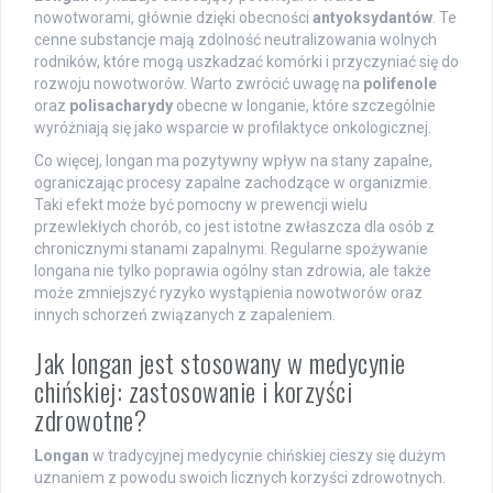
nowotworami, głównie dzięki obecności
antyoksydantów
. Te
cenne substancje mają zdolność neutralizowania wolnych
rodników, które mogą uszkadzać komórki i przyczyniać się do
rozwoju nowotworów. Warto zwrócić uwagę na
polifenole
oraz
polisacharydy
obecne w longanie, które szczególnie
wyróżniają się jako wsparcie w profilaktyce onkologicznej.
Co więcej, longan ma pozytywny wpływ na stany zapalne,
ograniczając procesy zapalne zachodzące w organizmie.
Taki efekt może być pomocny w prewencji wielu
przewlekłych chorób, co jest istotne zwłaszcza dla osób z
chronicznymi stanami zapalnymi. Regularne spożywanie
longana nie tylko poprawia ogólny stan zdrowia, ale także
może zmniejszyć ryzyko wystąpienia nowotworów oraz
innych schorzeń związanych z zapaleniem.
Jak longan jest stosowany w medycynie
chińskiej: zastosowanie i korzyści
zdrowotne?
Longan
w tradycyjnej medycynie chińskiej cieszy się dużym
uznaniem z powodu swoich licznych korzyści zdrowotnych.