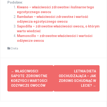
Podobne:
Kiwano – właściwości zdrowotne i kulinarne tego
egzotycznego owocu
Rambutan – właściwości zdrowotne i wartość
odżywcza egzotycznego owocu
Sapodilla – zdrowotne właściwości owocu, o którym
warto wiedzieć
Mamoncillo – zdrowotne właściwości i wartości
odżywcze owocu
Dieta
Post
←
WŁAŚCIWOŚCI
LETNIA DIETA
navigation
SAPOTE: ZDROWOTNE
ODCHUDZAJĄCA – JAK
KORZYŚCI I WARTOŚCI
ZDROWO SCHUDNĄĆ W
ODŻYWCZE OWOCÓW
LECIE?
→