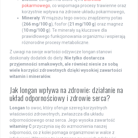
pokarmowego
, co wspomaga procesy trawienne oraz
korzystnie wpływa na zdrowie układu pokarmowego,
Minerały
: W miąższu tego owocu znajdziemy potas
(
266 mg/100 g
), fosfor (
21 mg/100 g
) oraz magnez
(
10 mg/100 g
). Te minerały są kluczowe dla
prawidłowego funkcjonowania organizmu i wspierają
różnorodne procesy metaboliczne.
Z uwagi na swoje wartości odżywcze longan stanowi
doskonały dodatek do diety.
Nie tylko dostarcza
przyjemności smakowych, ale również niesie ze sobą
wiele korzyści zdrowotnych dzięki wysokiej zawartości
witamin i minerałów.
Jak longan wpływa na zdrowie: działanie na
układ odpornościowy i zdrowie serca?
Longan
to owoc, który oferuje szereg korzystnych
właściwości zdrowotnych, zwłaszcza dla układu
odpornościowego oraz serca. Jego wysoka zawartość
witaminy C
przyczynia się do wzmocnienia naszej
odporności, co z kolei pomaga organizmowi w walce z