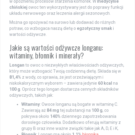
w opóźnieniu procesów starzenia komórek. W
medycynie
chińskiej
owoc ten wykorzystywany jest do poprawy funkcji
układu nerwowego oraz leczenia alergii sezonowych.
Można go spożywać na surowo lub dodawać do różnych
potraw, co wzbogaca naszą dietę o
egzotyczny smak
i
wartości odżywcze.
Jakie są wartości odżywcze longanu:
witaminy, błonnik i minerały?
Longan
to owoc o niezwykłych właściwościach odżywczych,
który może wzbogacić Twoją codzienną dietę. Składa się w
81,4%
z wody, co sprawia, że jest orzeźwiającym i
niskokalorycznym wyborem – zawiera jedynie
60 kcal
na
100 g
. Oprócz tego longan dostarcza cennych składników
odżywczych, takich jak:
Witaminy
: Owoce longanu są bogate w witaminę C.
Zawierają aż
84 mg
tej substancji na
100 g
, co
pokrywa około
140%
dziennego zapotrzebowania
dorosłego człowieka. Dodatkowo oferują witaminy z
grupy B oraz inne ważne związki takie jak A, D, E i K,
Błonnik
: Longan ma około
1,1%
błonnika