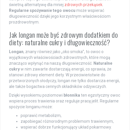
świetną alternatywę dla mniej
zdrowych przekąsek
.
Regularne spożywanie tego owocu
może wspierać
długowieczność dzięki jego korzystnym właściwościom
prozdrowotnym.
Jak longan może być zdrowym dodatkiem do
diety: naturalne cukry i długowieczność?
Longan
, znany również jako „oko smoka”, to owoc o
wyjątkowych właściwościach zdrowotnych, które mogą
znacząco wpłynąć na naszą długowieczność.
Naturalne
cukry
w nim zawarte dostarczają energii, co sprawia, że
stanowi zdrowy element diety. W przeciwieństwie do
przetworzonych słodyczy, longan nie tylko dostarcza energii,
ale także bogactwa cennych składników odżywczych.
Dzięki wysokiemu poziomowi
błonnika
ten egzotyczny owoc
wspiera proces trawienia oraz reguluje pracę jelit. Regularne
spożycie longanu może:
poprawić metabolizm,
zapobiegać różnorodnym problemom trawiennym,
wspierać dobrze funkcjonujący układ pokarmowy.