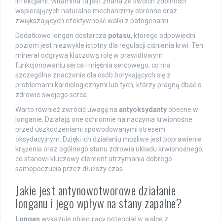
infekcjami. Witamina ta jest znana ze swoich zdolności
wspierających naturalne mechanizmy obronne oraz
zwiększających efektywność walki z patogenami.
Dodatkowo longan dostarcza
potasu
, którego odpowiedni
poziom jest niezwykle istotny dla regulacji ciśnienia krwi. Ten
minerał odgrywa kluczową rolę w prawidłowym
funkcjonowaniu serca i mięśnia sercowego, co ma
szczególne znaczenie dla osób borykających się z
problemami kardiologicznymi lub tych, którzy pragną dbać o
zdrowie swojego serca.
Warto również zwrócić uwagę na
antyoksydanty
obecne w
longanie. Działają one ochronnie na naczynia krwionośne
przed uszkodzeniami spowodowanymi stresem
oksydacyjnym. Dzięki ich działaniu możliwe jest poprawienie
krążenia oraz ogólnego stanu zdrowia układu krwionośnego,
co stanowi kluczowy element utrzymania dobrego
samopoczucia przez dłuższy czas.
Jakie jest antynowotworowe działanie
longanu i jego wpływ na stany zapalne?
Longan
wykazuje obiecujący potencjał w walce z