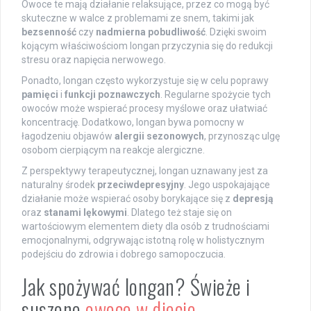
Owoce te mają działanie relaksujące, przez co mogą być
skuteczne w walce z problemami ze snem, takimi jak
bezsenność
czy
nadmierna pobudliwość
. Dzięki swoim
kojącym właściwościom longan przyczynia się do redukcji
stresu oraz napięcia nerwowego.
Ponadto, longan często wykorzystuje się w celu poprawy
pamięci
i
funkcji poznawczych
. Regularne spożycie tych
owoców może wspierać procesy myślowe oraz ułatwiać
koncentrację. Dodatkowo, longan bywa pomocny w
łagodzeniu objawów
alergii sezonowych
, przynosząc ulgę
osobom cierpiącym na reakcje alergiczne.
Z perspektywy terapeutycznej, longan uznawany jest za
naturalny środek
przeciwdepresyjny
. Jego uspokajające
działanie może wspierać osoby borykające się z
depresją
oraz
stanami lękowymi
. Dlatego też staje się on
wartościowym elementem diety dla osób z trudnościami
emocjonalnymi, odgrywając istotną rolę w holistycznym
podejściu do zdrowia i dobrego samopoczucia.
Jak spożywać longan? Świeże i
suszone
owoce w diecie