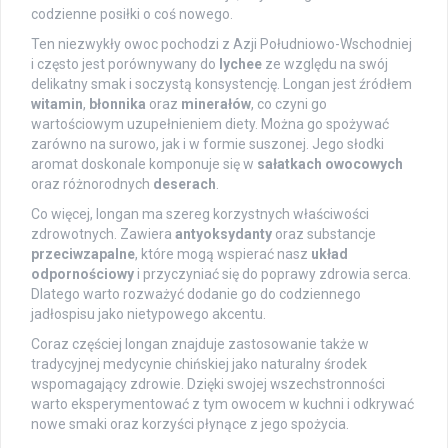
codzienne posiłki o coś nowego.
Ten niezwykły owoc pochodzi z Azji Południowo-Wschodniej
i często jest porównywany do
lychee
ze względu na swój
delikatny smak i soczystą konsystencję. Longan jest źródłem
witamin
,
błonnika
oraz
minerałów
, co czyni go
wartościowym uzupełnieniem diety. Można go spożywać
zarówno na surowo, jak i w formie suszonej. Jego słodki
aromat doskonale komponuje się w
sałatkach owocowych
oraz różnorodnych
deserach
.
Co więcej, longan ma szereg korzystnych właściwości
zdrowotnych. Zawiera
antyoksydanty
oraz substancje
przeciwzapalne
, które mogą wspierać nasz
układ
odpornościowy
i przyczyniać się do poprawy zdrowia serca.
Dlatego warto rozważyć dodanie go do codziennego
jadłospisu jako nietypowego akcentu.
Coraz częściej longan znajduje zastosowanie także w
tradycyjnej medycynie chińskiej jako naturalny środek
wspomagający zdrowie. Dzięki swojej wszechstronności
warto eksperymentować z tym owocem w kuchni i odkrywać
nowe smaki oraz korzyści płynące z jego spożycia.