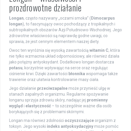
prozdrowotne działanie
Longan
, często nazywany „oczami smoka” (
Dimocarpus
longan
), to fascynujący owoc pochodzący z tropikalnych i
subtropikalnych obszarów Azji Południowo-Wschodniej. Jego
zdrowotne właściwości są naprawdę godne uwagi, co
sprawia, że jest cennym elementem naszej diety.
Owoc ten wyróżnia się wysoką zawartością
witamin C
, która
nie tylko wzmacnia układ odpornościowy, ale również działa
jako potężny antyoksydant. Dodatkowo longan dostarcza
potasu
, korzystnie wpływając na serce oraz regulując
ciśnienie krwi. Dzięki zawartości
błonnika
wspomaga także
trawienie oraz ułatwia kontrolowanie masy ciała.
Jego działanie
przeciwzapalne
może przynieść ulgę w
stanach zapalnych organizmu. Regularne spożywanie
longanu sprzyja zdrowiu skóry, nadając jej
promienny
wygląd
i
elastyczność
– to szczególnie ważne dla osób
borykających się z problemami skórnymi.
Longan ma również zdolności
oczyszczające
organizm z
toksyn. Jego wysoki
indeks antyoksydacyjny
może pomóc