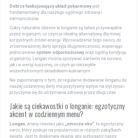
Dobrze funkcjonujący układ pokarmowy
jest
fundamentalny dla naszego ogólnego zdrowia i
samopoczucia.
Cukry naturalne obecne w longanie są łatwo przyswajalne
przez organizm, co czyni je idealną alternatywą dla mniej
korzystnych źródeł energii. Wprowadzenie tego owocu do
zrównoważonej diety sprzyja długowieczności, wspierając
jednocześnie
system odpornościowy
oraz ogólną kondycję
organizmu. Longan można spożywać zarówno na surowo,
jak i w wersji suszonej, co czyni go niezwykle
wszechstronnym składnikiem kulinarnym.
Nie zapominajmy o tym, że regularne dodawanie longanu do
naszej codziennej diety ma pozytywny wpływ na styl życia i
przyczynia się do utrzymania zdrowia przez długi czas.
Jakie są ciekawostki o longanie: egzotyczny
akcent w codziennym menu?
Longan
, znany również jako
„smocze oko”
, to egzotyczny
owoc, który zyskuje na popularności w różnych zakątkach
świata. Jest to doskonała okazja, aby wzbogacić nasze