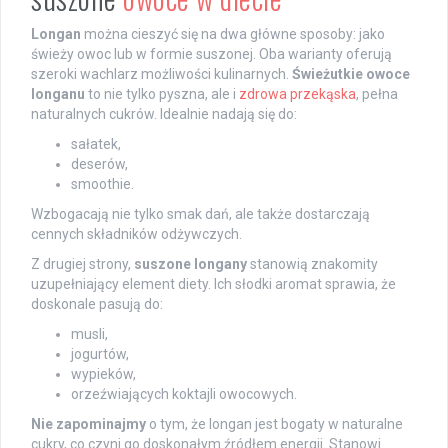
Longan
można cieszyć się na dwa główne sposoby: jako
świeży owoc lub w formie suszonej. Oba warianty oferują
szeroki wachlarz możliwości kulinarnych.
Świeżutkie owoce
longanu
to nie tylko pyszna, ale i
zdrowa przekąska
, pełna
naturalnych cukrów. Idealnie nadają się do:
sałatek,
deserów,
smoothie.
Wzbogacają nie tylko smak dań, ale także dostarczają
cennych składników odżywczych.
Z drugiej strony,
suszone longany
stanowią znakomity
uzupełniający element diety. Ich słodki aromat sprawia, że
doskonale pasują do:
musli,
jogurtów,
wypieków,
orzeźwiających koktajli owocowych.
Nie zapominajmy
o tym, że longan jest bogaty w naturalne
cukry, co czyni go doskonałym źródłem energii. Stanowi