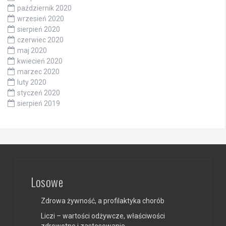
październik 2020
wrzesień 2020
sierpień 2020
czerwiec 2020
maj 2020
kwiecień 2020
marzec 2020
luty 2020
styczeń 2020
sierpień 2019
Losowe
Zdrowa żywność, a profilaktyka chorób
Liczi – wartości odżywcze, właściwości
zdrowotne i zastosowanie