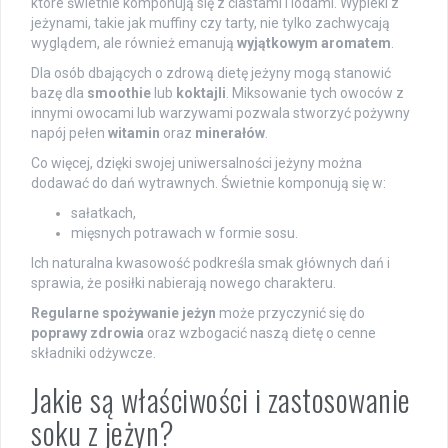
które świetnie komponują się z ciastami i lodami. Wypieki z
jeżynami, takie jak muffiny czy tarty, nie tylko zachwycają
wyglądem, ale również emanują
wyjątkowym aromatem
.
Dla osób dbających o zdrową dietę jeżyny mogą stanowić
bazę dla
smoothie
lub
koktajli
. Miksowanie tych owoców z
innymi owocami lub warzywami pozwala stworzyć pożywny
napój pełen
witamin
oraz
minerałów
.
Co więcej, dzięki swojej uniwersalności jeżyny można
dodawać do dań wytrawnych. Świetnie komponują się w:
sałatkach,
mięsnych potrawach w formie sosu.
Ich naturalna kwasowość podkreśla smak głównych dań i
sprawia, że posiłki nabierają nowego charakteru.
Regularne spożywanie jeżyn
może przyczynić się do
poprawy zdrowia
oraz wzbogacić naszą dietę o cenne
składniki odżywcze.
Jakie są właściwości i zastosowanie
soku z jeżyn?