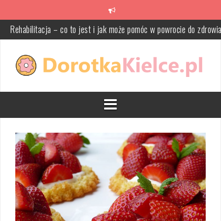
Skip
to
content
Rehabilitacja – co to jest i jak może pomóc w powrocie do zdrowi
Jak wybrać najlepszego producenta opakowań dla Twojej firmy?
Pomysły na drewniane komody z szufladami – jak wprowadzić st
do swojego wnętrza
Dieta 2500 kcal dla kobiet – zasady, efekty i przykładowy jadłosp
Fascynujące Podobieństwa: Polska i Angielska Kuchnia na Jedny
Talerzu
Protetyka: co to jest i jak wpływa na zdrowie jamy ustnej?