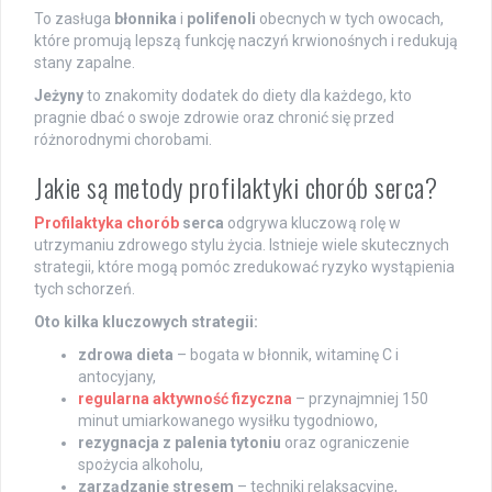
To zasługa
błonnika
i
polifenoli
obecnych w tych owocach,
które promują lepszą funkcję naczyń krwionośnych i redukują
stany zapalne.
Jeżyny
to znakomity dodatek do diety dla każdego, kto
pragnie dbać o swoje zdrowie oraz chronić się przed
różnorodnymi chorobami.
Jakie są metody profilaktyki chorób serca?
Profilaktyka chorób
serca
odgrywa kluczową rolę w
utrzymaniu zdrowego stylu życia. Istnieje wiele skutecznych
strategii, które mogą pomóc zredukować ryzyko wystąpienia
tych schorzeń.
Oto kilka kluczowych strategii:
zdrowa dieta
– bogata w błonnik, witaminę C i
antocyjany,
regularna aktywność fizyczna
– przynajmniej 150
minut umiarkowanego wysiłku tygodniowo,
rezygnacja z palenia tytoniu
oraz ograniczenie
spożycia alkoholu,
zarządzanie stresem
– techniki relaksacyjne,