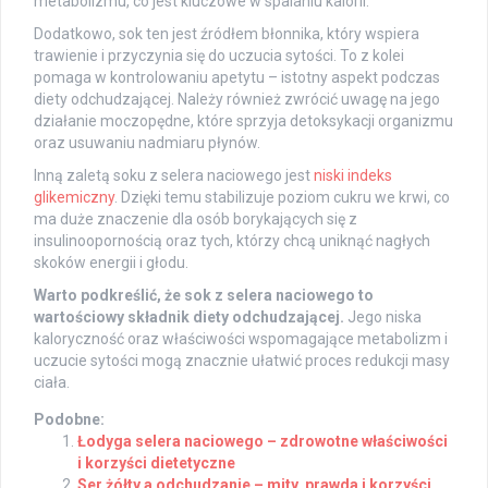
metabolizmu, co jest kluczowe w spalaniu kalorii.
Dodatkowo, sok ten jest źródłem błonnika, który wspiera
trawienie i przyczynia się do uczucia sytości. To z kolei
pomaga w kontrolowaniu apetytu – istotny aspekt podczas
diety odchudzającej. Należy również zwrócić uwagę na jego
działanie moczopędne, które sprzyja detoksykacji organizmu
oraz usuwaniu nadmiaru płynów.
Inną zaletą soku z selera naciowego jest
niski indeks
glikemiczny
. Dzięki temu stabilizuje poziom cukru we krwi, co
ma duże znaczenie dla osób borykających się z
insulinoopornością oraz tych, którzy chcą uniknąć nagłych
skoków energii i głodu.
Warto podkreślić, że sok z selera naciowego to
wartościowy składnik diety odchudzającej.
Jego niska
kaloryczność oraz właściwości wspomagające metabolizm i
uczucie sytości mogą znacznie ułatwić proces redukcji masy
ciała.
Podobne:
Łodyga selera naciowego – zdrowotne właściwości
i korzyści dietetyczne
Ser żółty a odchudzanie – mity, prawda i korzyści