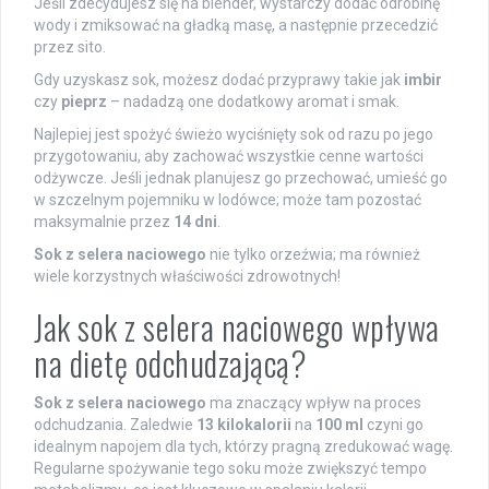
Jeśli zdecydujesz się na blender, wystarczy dodać odrobinę
wody i zmiksować na gładką masę, a następnie przecedzić
przez sito.
Gdy uzyskasz sok, możesz dodać przyprawy takie jak
imbir
czy
pieprz
– nadadzą one dodatkowy aromat i smak.
Najlepiej jest spożyć świeżo wyciśnięty sok od razu po jego
przygotowaniu, aby zachować wszystkie cenne wartości
odżywcze. Jeśli jednak planujesz go przechować, umieść go
w szczelnym pojemniku w lodówce; może tam pozostać
maksymalnie przez
14 dni
.
Sok z selera naciowego
nie tylko orzeźwia; ma również
wiele korzystnych właściwości zdrowotnych!
Jak sok z selera naciowego wpływa
na dietę odchudzającą?
Sok z selera naciowego
ma znaczący wpływ na proces
odchudzania. Zaledwie
13 kilokalorii
na
100 ml
czyni go
idealnym napojem dla tych, którzy pragną zredukować wagę.
Regularne spożywanie tego soku może zwiększyć tempo