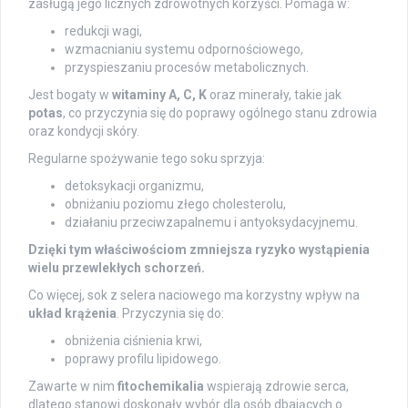
zasługą jego licznych zdrowotnych korzyści. Pomaga w:
redukcji wagi,
wzmacnianiu systemu odpornościowego,
przyspieszaniu procesów metabolicznych.
Jest bogaty w
witaminy A, C, K
oraz minerały, takie jak
potas
, co przyczynia się do poprawy ogólnego stanu zdrowia
oraz kondycji skóry.
Regularne spożywanie tego soku sprzyja:
detoksykacji organizmu,
obniżaniu poziomu złego cholesterolu,
działaniu przeciwzapalnemu i antyoksydacyjnemu.
Dzięki tym właściwościom zmniejsza ryzyko wystąpienia
wielu przewlekłych schorzeń.
Co więcej, sok z selera naciowego ma korzystny wpływ na
układ krążenia
. Przyczynia się do:
obniżenia ciśnienia krwi,
poprawy profilu lipidowego.
Zawarte w nim
fitochemikalia
wspierają zdrowie serca,
dlatego stanowi doskonały wybór dla osób dbających o