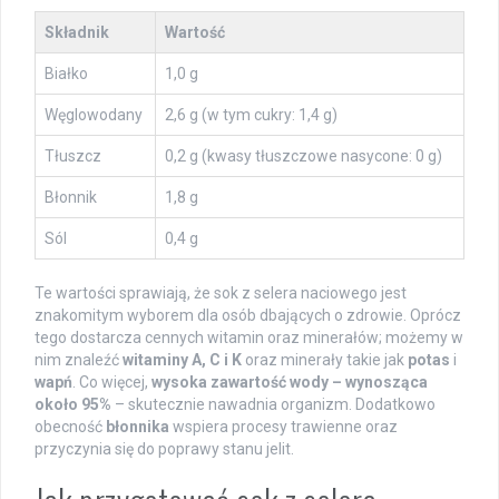
Składnik
Wartość
Białko
1,0 g
Węglowodany
2,6 g (w tym cukry: 1,4 g)
Tłuszcz
0,2 g (kwasy tłuszczowe nasycone: 0 g)
Błonnik
1,8 g
Sól
0,4 g
Te wartości sprawiają, że sok z selera naciowego jest
znakomitym wyborem dla osób dbających o zdrowie. Oprócz
tego dostarcza cennych witamin oraz minerałów; możemy w
nim znaleźć
witaminy A, C i K
oraz minerały takie jak
potas
i
wapń
. Co więcej,
wysoka zawartość wody – wynosząca
około 95%
– skutecznie nawadnia organizm. Dodatkowo
obecność
błonnika
wspiera procesy trawienne oraz
przyczynia się do poprawy stanu jelit.