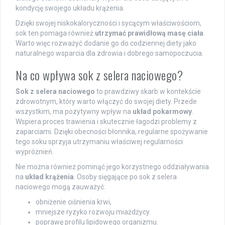
kondycję swojego układu krążenia.
Dzięki swojej niskokaloryczności i sycącym właściwościom,
sok ten pomaga również
utrzymać prawidłową masę ciała
.
Warto więc rozważyć dodanie go do codziennej diety jako
naturalnego wsparcia dla zdrowia i dobrego samopoczucia.
Na co wpływa sok z selera naciowego?
Sok z selera naciowego
to prawdziwy skarb w kontekście
zdrowotnym, który warto włączyć do swojej diety. Przede
wszystkim, ma pozytywny wpływ na
układ pokarmowy
.
Wspiera proces trawienia i skutecznie łagodzi problemy z
zaparciami. Dzięki obecności błonnika, regularne spożywanie
tego soku sprzyja utrzymaniu właściwej regularności
wypróżnień.
Nie można również pominąć jego korzystnego oddziaływania
na
układ krążenia
. Osoby sięgające po sok z selera
naciowego mogą zauważyć:
obniżenie ciśnienia krwi,
mniejsze ryzyko rozwoju miażdżycy.
poprawę profilu lipidowego organizmu.