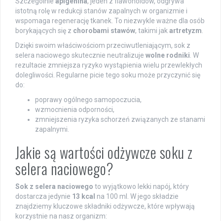
Szczególnie
apigenina
, jeden z flawonoidów, odgrywa
istotną rolę w redukcji stanów zapalnych w organizmie i
wspomaga regenerację tkanek. To niezwykle ważne dla osób
borykających się z
chorobami stawów
, takimi jak
artretyzm
.
Dzięki swoim właściwościom przeciwutleniającym, sok z
selera naciowego skutecznie neutralizuje
wolne rodniki
. W
rezultacie zmniejsza ryzyko wystąpienia wielu przewlekłych
dolegliwości. Regularne picie tego soku może przyczynić się
do:
poprawy ogólnego samopoczucia,
wzmocnienia odporności,
zmniejszenia ryzyka schorzeń związanych ze stanami
zapalnymi.
Jakie są wartości odżywcze soku z
selera naciowego?
Sok z selera naciowego
to wyjątkowo lekki napój, który
dostarcza jedynie
13 kcal
na 100 ml. W jego składzie
znajdziemy kluczowe składniki odżywcze, które wpływają
korzystnie na nasz organizm: