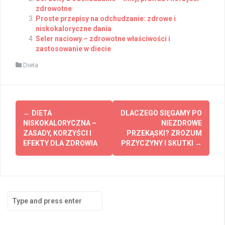
zdrowotne
Proste przepisy na odchudzanie: zdrowe i
niskokaloryczne dania
Seler naciowy – zdrowotne właściwości i
zastosowanie w diecie
Dieta
Post
←
DIETA
DLACZEGO SIĘGAMY PO
navigation
NISKOKALORYCZNA –
NIEZDROWE
ZASADY, KORZYŚCI I
PRZEKĄSKI? ZROZUM
EFEKTY DLA ZDROWIA
PRZYCZYNY I SKUTKI
→
Search
for: