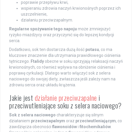
poprawie przepływu krwi,
wspieraniu zdrowia naczyń krwionośnych poprzez ich
uszczelnienie,
działaniu przeciwzapalnym.
Regularne spożywanie tego napoju
może zmniejszyć
ryzyko miażdżycy oraz przyczynić się do lepszej kondycji
serca.
Dodatkowo, sok ten dostarcza dużą ilość
potasu
, co ma
kluczowe znaczenie dla utrzymania prawidłowego ciśnienia
tętniczego.
Ftalidy
obecne w soku sprzyjają relaksacji naczyń
krwionośnych, co również wpływa na obniżenie ciśnienia i
poprawę cyrkulacji. Dlatego warto włączyć sok z selera
naciowego do swojej diety, zwłaszcza jeśli zależy nam na
zdrowiu serca oraz układu krążenia.
Jakie jest
działanie przeciwzapalne
i
przeciwutleniające soku z selera naciowego?
Sok z selera naciowego
charakteryzuje się silnym
działaniem
przeciwzapalnym
oraz
przeciwutleniającym
, co
zawdzięcza obecności
flawonoidów
i
fitochemikaliów
.