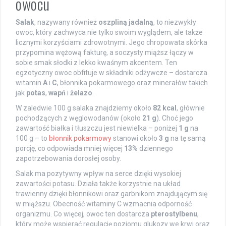
owocu
Salak
, nazywany również
oszpliną jadalną
, to niezwykły
owoc, który zachwyca nie tylko swoim wyglądem, ale także
licznymi korzyściami zdrowotnymi. Jego chropowata skórka
przypomina wężową fakturę, a soczysty miąższ łączy w
sobie smak słodki z lekko kwaśnym akcentem. Ten
egzotyczny owoc obfituje w składniki odżywcze – dostarcza
witamin
A
i
C
, błonnika pokarmowego oraz minerałów takich
jak
potas
,
wapń
i
żelazo
.
W zaledwie 100 g salaka znajdziemy około
82 kcal
, głównie
pochodzących z węglowodanów (około
21 g
). Choć jego
zawartość białka i tłuszczu jest niewielka – poniżej
1 g
na
100 g – to
błonnik pokarmowy
stanowi około
3 g
na tę samą
porcję, co odpowiada mniej więcej
13%
dziennego
zapotrzebowania dorosłej osoby.
Salak ma pozytywny wpływ na serce dzięki wysokiej
zawartości potasu. Działa także korzystnie na układ
trawienny dzięki błonnikowi oraz garbnikom znajdującym się
w miąższu. Obecność witaminy C wzmacnia odporność
organizmu. Co więcej, owoc ten dostarcza
pterostylbenu
,
który może wspierać regulację poziomu glukozy we krwi oraz