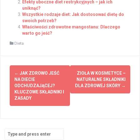
Efekty uboczne diet restrykcyjnych – jak ich
uniknąć?
Wszystkie rodzaje diet: Jak dostosować dietę do
swoich potrzeb?
Właściwości zdrowotne mangostanu: Dlaczego
warto go jeść?
Dieta
Post
←
JAK ZDROWO JEŚĆ
ZIOŁA W KOSMETYCE –
navigation
NA DIECIE
NATURALNE SKŁADNIKI
ODCHUDZAJĄCEJ?
DLA ZDROWEJ SKÓRY
→
KLUCZOWE SKŁADNIKI I
ZASADY
Search
for: