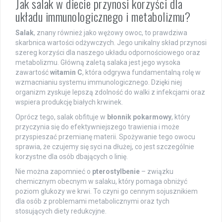
Jak salak w diecie przynosi korzyści dla
układu immunologicznego i metabolizmu?
Salak
, znany również jako wężowy owoc, to prawdziwa
skarbnica wartości odżywczych. Jego unikalny skład przynosi
szereg korzyści dla naszego układu odpornościowego oraz
metabolizmu. Główną zaletą salaka jest jego wysoka
zawartość
witamin C
, która odgrywa fundamentalną rolę w
wzmacnianiu systemu immunologicznego. Dzięki niej
organizm zyskuje lepszą zdolność do walki z infekcjami oraz
wspiera produkcję białych krwinek.
Oprócz tego, salak obfituje w
błonnik pokarmowy
, który
przyczynia się do efektywniejszego trawienia i może
przyspieszać przemianę materii. Spożywanie tego owocu
sprawia, że czujemy się syci na dłużej, co jest szczególnie
korzystne dla osób dbających o linię.
Nie można zapomnieć o
pterostylbenie
– związku
chemicznym obecnym w salaku, który pomaga obniżyć
poziom glukozy we krwi. To czyni go cennym sojusznikiem
dla osób z problemami metabolicznymi oraz tych
stosujących diety redukcyjne.