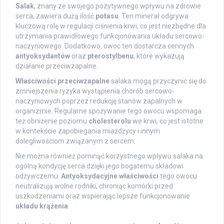
Salak
, znany ze swojego pozytywnego wpływu na zdrowie
serca, zawiera dużą ilość
potasu
. Ten minerał odgrywa
kluczową rolę w regulacji ciśnienia krwi, co jest niezbędne dla
utrzymania prawidłowego funkcjonowania układu sercowo-
naczyniowego. Dodatkowo, owoc ten dostarcza cennych
antyoksydantów
oraz
pterostylbenu
, które wykazują
działanie przeciwzapalne.
Właściwości przeciwzapalne
salaka mogą przyczynić się do
zmniejszenia ryzyka wystąpienia chorób sercowo-
naczyniowych poprzez redukcję stanów zapalnych w
organizmie. Regularne spożywanie tego owocu wspomaga
też obniżenie poziomu
cholesterolu
we krwi, co jest istotne
w kontekście zapobiegania miażdżycy i innym
dolegliwościom związanym z sercem.
Nie można również pominąć korzystnego wpływu salaka na
ogólną kondycję serca dzięki jego bogatemu składowi
odżywczemu.
Antyoksydacyjne właściwości
tego owocu
neutralizują wolne rodniki, chroniąc komórki przed
uszkodzeniami oraz wspierając lepsze funkcjonowanie
układu krążenia
.