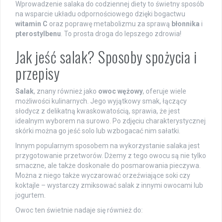
Wprowadzenie salaka do codziennej diety to świetny sposób
na wsparcie układu odpornościowego dzięki bogactwu
witamin C
oraz poprawę metabolizmu za sprawą
błonnika
i
pterostylbenu
. To prosta droga do lepszego zdrowia!
Jak jeść salak? Sposoby spożycia i
przepisy
Salak
, znany również jako
owoc wężowy
, oferuje wiele
możliwości kulinarnych. Jego wyjątkowy smak, łączący
słodycz z delikatną kwaskowatością, sprawia, że jest
idealnym wyborem na surowo. Po zdjęciu charakterystycznej
skórki można go jeść solo lub wzbogacać nim sałatki.
Innym popularnym sposobem na wykorzystanie salaka jest
przygotowanie przetworów. Dżemy z tego owocu są nie tylko
smaczne, ale także doskonałe do posmarowania pieczywa.
Można z niego także wyczarować orzeźwiające soki czy
koktajle – wystarczy zmiksować salak z innymi owocami lub
jogurtem.
Owoc ten świetnie nadaje się również do: