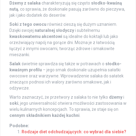
Dżemy z salaka
charakteryzują się często
słodko-kwaśną
nutą
, co sprawia, że doskonale pasują zarówno do pieczywa,
jak i jako dodatek do deserów.
Soki z tego owocu
również cieszą się dużym uznaniem.
Dzięki swojej
naturalnej słodyczy
i subtelnemu
kwaskowatemu akcentowi
są idealne do koktajli lub jako
orzeźwiający napój na gorące dni. Można je z łatwością
łączyć z innymi owocami, tworząc zdrowe i smakowite
mieszanki.
Salak
świetnie sprawdza się także w potrawach o
słodko-
kwaśnym profilu
– jego smak doskonale uzupełnia sałatki
owocowe oraz warzywne. Wprowadzenie salaka do sałatek
znacząco podnosi ich walory zarówno smakowe, jak i
odżywcze.
Warto zaznaczyć, że przetwory z salaka to nie tylko
dżemy
i
soki
; jego uniwersalność otwiera możliwości zastosowania w
wielu kulinarnych koncepcjach. To sprawia, że staje się on
cennym składnikiem każdej kuchni
.
Podobne:
Rodzaje diet odchudzających: co wybrać dla siebie?