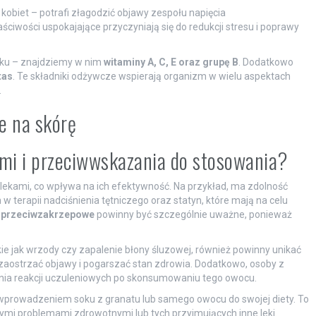
obiet – potrafi złagodzić objawy zespołu napięcia
wości uspokajające przyczyniają się do redukcji stresu i poprawy
oku – znajdziemy w nim
witaminy A, C, E oraz grupę B
. Dodatkowo
tas
. Te składniki odżywcze wspierają organizm w wielu aspektach
.
e na skórę
kami i przeciwwskazania do stosowania?
lekami, co wpływa na ich efektywność. Na przykład, ma zdolność
 terapii nadciśnienia tętniczego oraz statyn, które mają na celu
i przeciwzakrzepowe
powinny być szczególnie uważne, ponieważ
e jak wrzody czy zapalenie błony śluzowej, również powinny unikać
 zaostrzać objawy i pogarszać stan zdrowia. Dodatkowo, osoby z
enia reakcji uczuleniowych po skonsumowaniu tego owocu.
prowadzeniem soku z granatu lub samego owocu do swojej diety. To
jącymi problemami zdrowotnymi lub tych przyjmujących inne leki.