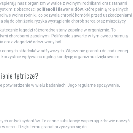
 wspierają nasz organizm w walce z wolnymi rodnikami oraz stanami
ystkim z obecności
polifenoli
i
flawonoidów
, które pełnią rolę silnych
kodliwe wolne rodniki, co pozwala chronić komórki przed uszkodzeniami
 się do obniżenia ryzyka wystąpienia chorób serca oraz miażdżycy.
utecznie łagodzi różnorodne stany zapalne w organizmie. To
lekłymi chorobami zapalnymi. Polifenole zawarte w tym owocu hamują
ia oraz złagodzić odczuwany ból.
em cennych składników odżywczych. Włączenie granatu do codziennej
kże korzystnie wpływa na ogólną kondycję organizmu dzięki swoim
nienie tętnicze?
e potwierdzenie w wielu badaniach. Jego regularne spożywanie,
lnych antyoksydantów. Te cenne substancje wspierają zdrowie naczyń
w sercu. Dzięki temu granat przyczynia się do: