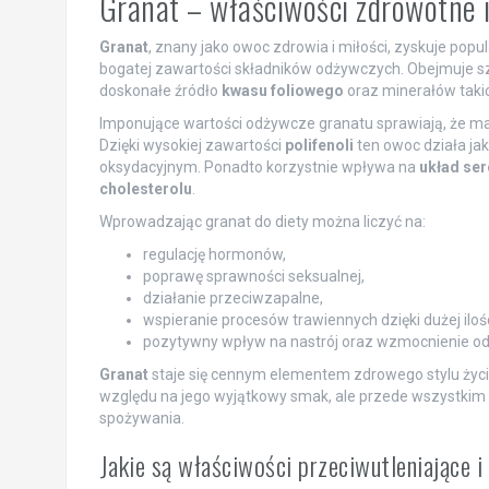
Granat – właściwości zdrowotne 
Granat
, znany jako owoc zdrowia i miłości, zyskuje p
bogatej zawartości składników odżywczych. Obejmuje s
doskonałe źródło
kwasu foliowego
oraz minerałów taki
Imponujące wartości odżywcze granatu sprawiają, że ma
Dzięki wysokiej zawartości
polifenoli
ten owoc działa jak
oksydacyjnym. Ponadto korzystnie wpływa na
układ se
cholesterolu
.
Wprowadzając granat do diety można liczyć na:
regulację hormonów,
poprawę sprawności seksualnej,
działanie przeciwzapalne,
wspieranie procesów trawiennych dzięki dużej ilośc
pozytywny wpływ na nastrój oraz wzmocnienie od
Granat
staje się cennym elementem zdrowego stylu życia
względu na jego wyjątkowy smak, ale przede wszystkim d
spożywania.
Jakie są właściwości przeciwutleniające i