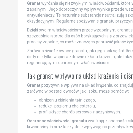
Granat
wyróżnia się niezwykłymi właściwościami, które
zapalnymi. Jego dobroczynny wpływ wynika przede wsz
antyutleniaczy. Te naturalne substancje neutralizują sz
oksydacyjnymi. Regularne spożywanie granatu przyczynia
Dzięki swoim właściwościom przeciwzapalnym, granat sk
szczególnie istotne dla osób borykających się z przew
procesy zapalne, co może znacząco poprawić jakość życ
Zarówno świeże owoce granatu, jak i jego sok są źródł
diety nie tylko wspiera zdrowie układu krążenia, ale ta
regenerującym i ochronnym właściwościom.
Jak granat wpływa na układ krążenia i ciś
Granat
pozytywnie wpływa na układ krążenia, co znajduj
zarówno w postaci owoców, jak i soku, może pomóc w:
obniżeniu ciśnienia tętniczego,
redukcji poziomu cholesterolu,
profilaktyce chorób sercowo-naczyniowych.
Ochronne właściwości granatu
wynikają z obecności si
krwionośnych oraz korzystnie wpływają na przepływ krwi 