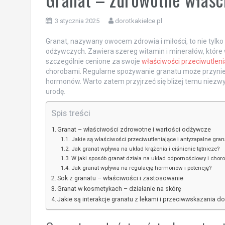
3 stycznia 2025
dorotkakielce.pl
Granat, nazywany owocem zdrowia i miłości, to nie tylk
odżywczych. Zawiera szereg witamin i minerałów, które
szczególnie cenione za swoje
właściwości przeciwutleni
chorobami. Regularne spożywanie granatu może przyni
hormonów. Warto zatem przyjrzeć się bliżej temu niezw
urodę.
Spis treści
Granat – właściwości zdrowotne i wartości odżywcze
Jakie są właściwości przeciwutleniające i antyzapalne gran
Jak granat wpływa na układ krążenia i ciśnienie tętnicze?
W jaki sposób granat działa na układ odpornościowy i cho
Jak granat wpływa na regulację hormonów i potencję?
Sok z granatu – właściwości i zastosowanie
Granat w kosmetykach – działanie na skórę
Jakie są interakcje granatu z lekami i przeciwwskazania d