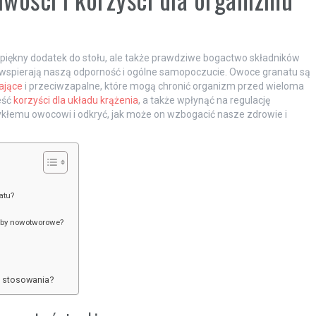
o piękny dodatek do stołu, ale także prawdziwe bogactwo składników
 wspierają naszą odporność i ogólne samopoczucie. Owoce granatu są
ające
i przeciwzapalne, które mogą chronić organizm przed wieloma
eść
korzyści dla układu krążenia
, a także wpłynąć na regulację
ykłemu owocowi i odkryć, jak może on wzbogacić nasze zdrowie i
atu?
roby nowotworowe?
o stosowania?