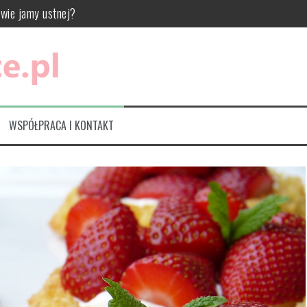
móc w powrocie do zdrowia?
wań dla Twojej firmy?
mi – jak wprowadzić styl do swojego wnętrza
ty i przykładowy jadłospis
WSPÓŁPRACA I KONTAKT
elska Kuchnia na Jednym Talerzu