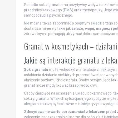
Ponadto sok z granatu ma pozytywny wpływ na zdrowie k
przedmiesiączkowego (PMS) oraz menopauzy. Jego właści
samopoczucia psychicznego.
Nie można także zapominać o bogatym składzie tego s
dostarcza minerały takie jak
żelazo, wapń, magnez i po
zdrowotnych i pomagają utrzymać dobre samopoczucie
Granat w kosmetykach – działani
Jakie są interakcje granatu z le
Sok z granatu
może wchodzić w interakcje z niektórymi 
osłabiania działania niektórych preparatów stosowanych w
obniżenie poziomu cholesterolu. Osoby przyjmujące
lek
granat może modyfikować krzepliwość krwi.
Osoby cierpiące na schorzenia układu pokarmowego, taki
soku z granatu. W takich sytuacjach jego spożycie może
alergiami muszą być ostrożne – istnieje ryzyko wystąpi
Zdecydowanie warto porozmawiać z lekarzem
przed w
zalecenie jest szczególnie istotne dla osób z już istnie