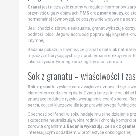
Granat
jest niezwykle istotny w regulacji hormonów za
przynieść ulgę w objawach
PMS
oraz
menopauzy
, co s
hormonalnej równowagi, co pozytywnie wpływa na samop
Jeśli chodzi o zdrowie seksualne, granat wykazuje korzy
podnosi libido. Jego właściwości poprawiają krążenie kr
intymnej.
Badania pokazują również, że granat działa jak naturaln
mężczyzn borykających się z problemami erekcyjnymi. 
jakości życia intymnego oraz ogólny stan zdrowia.
Sok z granatu – właściwości i za
Sok z granatu
zyskuje coraz większe uznanie dzięki s
elementem codziennej diety. Działa korzystnie na układ k
znacząco redukuje ryzyko wystąpienia chorób serca.
Reg
serca
, co jest kluczowe dla jego prawidłowego funkcjon
Obecność polifenoli w soku nadaje mu silne działanie pr
skutecznie neutralizują wolne rodniki i chronią komórki 
zdrowia organizmu.
Badania wykazują, że sok z gra
interesującym dodatkiem w profilaktyce onkologicznej.