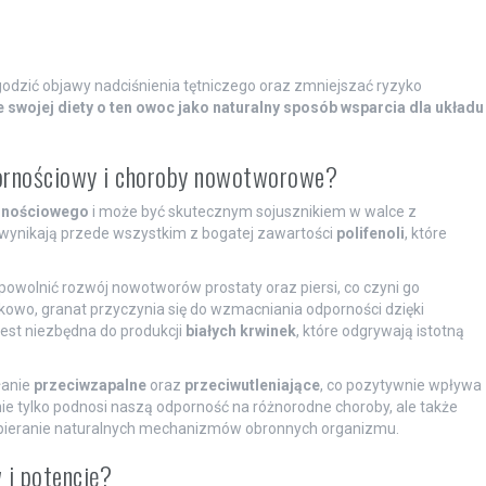
dzić objawy nadciśnienia tętniczego oraz zmniejszać ryzyko
swojej diety o ten owoc jako naturalny sposób wsparcia dla układu
pornościowy i choroby nowotworowe?
rnościowego
i może być skutecznym sojusznikiem w walce z
wynikają przede wszystkim z bogatej zawartości
polifenoli
, które
powolnić rozwój nowotworów prostaty oraz piersi, co czyni go
wo, granat przyczynia się do wzmacniania odporności dzięki
jest niezbędna do produkcji
białych krwinek
, które odgrywają istotną
łanie
przeciwzapalne
oraz
przeciwutleniające
, co pozytywnie wpływa
ie tylko podnosi naszą odporność na różnorodne choroby, ale także
pieranie naturalnych mechanizmów obronnych organizmu.
 i potencję?