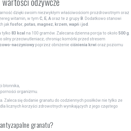
i wartości odżywcze
opularność dzięki swoim niezwykłym właściwościom prozdrowotnym oraz
zereg witamin, w tym
C
,
E
,
A
oraz te z grupy
B
. Dodatkowo stanowi
ch jak
fosfor
,
potas
,
magnez
,
krzem
,
wapń
i
jod
.
 tylko
83 kcal
na 100 gramów. Zalecana dzienna porcja to około
500 g
.
o silny przeciwutleniacz, chroniąc komórki przed stresem
rcowo-naczyniowy
poprzez obniżenie
ciśnienia krwi
oraz poziomu
i błonnika,
porności organizmu.
. Zaleca się dodanie granatu do codziennych posiłków nie tylko ze
la licznych korzyści zdrowotnych wynikających z jego częstego
 antyzapalne granatu?