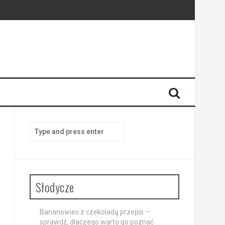
Search
for:
Słodycze
Bananowiec z czekoladą przepis –
sprawdź, dlaczego warto go poznać