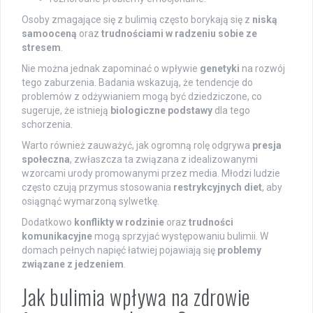
Osoby zmagające się z bulimią często borykają się z
niską
samooceną
oraz
trudnościami w radzeniu sobie ze
stresem
.
Nie można jednak zapominać o wpływie
genetyki
na rozwój
tego zaburzenia. Badania wskazują, że tendencje do
problemów z odżywianiem mogą być dziedziczone, co
sugeruje, że istnieją
biologiczne podstawy
dla tego
schorzenia.
Warto również zauważyć, jak ogromną rolę odgrywa
presja
społeczna
, zwłaszcza ta związana z idealizowanymi
wzorcami urody promowanymi przez media. Młodzi ludzie
często czują przymus stosowania
restrykcyjnych diet
, aby
osiągnąć wymarzoną sylwetkę.
Dodatkowo
konflikty w rodzinie
oraz
trudności
komunikacyjne
mogą sprzyjać występowaniu bulimii. W
domach pełnych napięć łatwiej pojawiają się
problemy
związane z jedzeniem
.
Jak bulimia wpływa na zdrowie