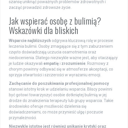
szansę uniknąć poważnych problemów zdrowotnych i
zacząć prowadzić zdrowsze życie.
Jak wspierać osobę z bulimią?
Wskazówki dla bliskich
Wsparcie najbliższych
odgrywa kluczową rolę w procesie
leczenia bulimii. Osoby zmagające się z tym zaburzeniem
często doświadczają uczucia osamotnienia oraz
niedocenienia. Dlatego niezwykle ważne jest, aby otaczający
je ludzie okazywali
empatię
i
zrozumienie
. Rozmowy z
chorym powinny odbywać się w atmosferze akceptacji, co
sprzyja otwartości i szczerości w wyrażaniu emocji.
Zachęcanie do poszukiwania profesjonalnej pomocy
stanowi istotny krok w udzielaniu wsparcia. Bliscy powinni
być gotowi towarzyszyć osobie dotkniętej bulimią w jej
drodze do znalezienia terapeuty lub grupy wsparcia. Takie
środowisko oferuje możliwość dzielenia się
doświadczeniami, co może przynieść ulgę i poczucie
przynależności.
Niezwykle istotne jest również unikanie krytyki oraz