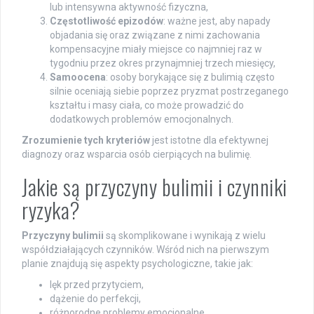
lub intensywna aktywność fizyczna,
Częstotliwość epizodów
: ważne jest, aby napady
objadania się oraz związane z nimi zachowania
kompensacyjne miały miejsce co najmniej raz w
tygodniu przez okres przynajmniej trzech miesięcy,
Samoocena
: osoby borykające się z bulimią często
silnie oceniają siebie poprzez pryzmat postrzeganego
kształtu i masy ciała, co może prowadzić do
dodatkowych problemów emocjonalnych.
Zrozumienie tych kryteriów
jest istotne dla efektywnej
diagnozy oraz wsparcia osób cierpiących na bulimię.
Jakie są przyczyny bulimii i czynniki
ryzyka?
Przyczyny bulimii
są skomplikowane i wynikają z wielu
współdziałających czynników. Wśród nich na pierwszym
planie znajdują się aspekty psychologiczne, takie jak:
lęk przed przytyciem,
dążenie do perfekcji,
różnorodne problemy emocjonalne.