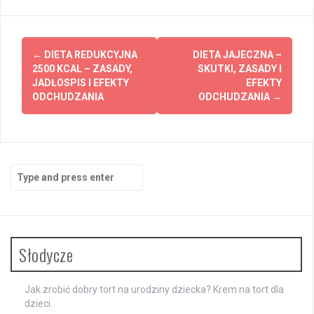
Post
←
DIETA REDUKCYJNA
DIETA JAJECZNA –
navigation
2500 KCAL – ZASADY,
SKUTKI, ZASADY I
JADŁOSPIS I EFEKTY
EFEKTY
ODCHUDZANIA
ODCHUDZANIA
→
Search
for:
Słodycze
Jak zrobić dobry tort na urodziny dziecka? Krem na tort dla
dzieci.