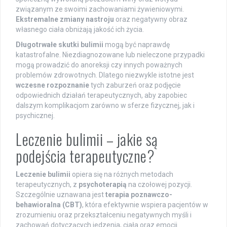
związanym ze swoimi zachowaniami żywieniowymi.
Ekstremalne zmiany nastroju
oraz negatywny obraz
własnego ciała obniżają jakość ich życia.
Długotrwałe skutki bulimii
mogą być naprawdę
katastrofalne. Niezdiagnozowane lub nieleczone przypadki
mogą prowadzić do anoreksji czy innych poważnych
problemów zdrowotnych. Dlatego niezwykle istotne jest
wczesne rozpoznanie
tych zaburzeń oraz podjęcie
odpowiednich działań terapeutycznych, aby zapobiec
dalszym komplikacjom zarówno w sferze fizycznej, jak i
psychicznej.
Leczenie bulimii – jakie są
podejścia terapeutyczne?
Leczenie bulimii
opiera się na różnych metodach
terapeutycznych, z
psychoterapią
na czołowej pozycji.
Szczególnie uznawana jest
terapia poznawczo-
behawioralna (CBT)
, która efektywnie wspiera pacjentów w
zrozumieniu oraz przekształceniu negatywnych myśli i
zachowań dotyczących jedzenia, ciała oraz emocji.