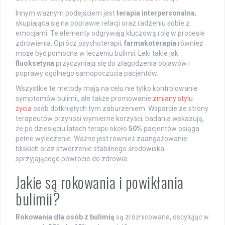
Innym ważnym podejściem jest
terapia interpersonalna
,
skupiająca się na poprawie relacji oraz radzeniu sobie z
emocjami. Te elementy odgrywają kluczową rolę w procesie
zdrowienia. Oprócz psychoterapii,
farmakoterapia
również
może być pomocna w leczeniu bulimii. Leki takie jak
fluoksetyna
przyczyniają się do złagodzenia objawów i
poprawy ogólnego samopoczucia pacjentów.
Wszystkie te metody mają na celu nie tylko kontrolowanie
symptomów bulimii, ale także promowanie
zmiany stylu
życia
osób dotkniętych tym zaburzeniem. Wsparcie ze strony
terapeutów przynosi wymierne korzyści; badania wskazują,
że po dziesięciu latach terapii około
50%
pacjentów osiąga
pełne wyleczenie. Ważne jest również zaangażowanie
bliskich oraz stworzenie stabilnego środowiska
sprzyjającego powrocie do zdrowia.
Jakie są rokowania i powikłania
bulimii?
Rokowania dla osób z bulimią
są zróżnicowane, oscylując w