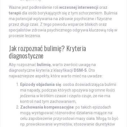
Ważne jest podkreślenie roli
wczesnej interwencji
oraz
terapii
dla osób borykających się z tym schorzeniem. Bulimia
ma potencjał wpływania na zdrowie psychiczne i fizyczne
przez długi czas. Z tego powodu wsparcie bliskich oraz
specjalistów zdrowia psychicznego odgrywa kluczową rolę w
procesie leczenia.
Jak rozpoznać bulimię? Kryteria
diagnostyczne
Aby rozpoznać
bulimię
, warto zwrócić uwagę na
diagnostyczne kryteria z klasyfikacji
DSM-5
. Oto
najważniejsze aspekty, które warto mieć na uwadze:
Epizody objadania się
: osoba doświadczająca bulimii
ma napady, podczas których spożywa ogromne ilości
jedzenia w krótkim czasie i często czuje, że nie ma
kontroli nad tym zachowaniem,
Zachowania kompensacyjne
: po takich epizodach
mogą występować różnorodne działania mające na
celu zapobieżenie przyrostowi masy ciała. Mogą to być
np. prowokowanie wymiotów, stosowanie diuretyków