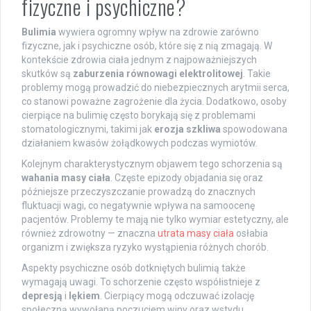
fizyczne i psychiczne?
Bulimia
wywiera ogromny wpływ na zdrowie zarówno
fizyczne, jak i psychiczne osób, które się z nią zmagają. W
kontekście zdrowia ciała jednym z najpoważniejszych
skutków są
zaburzenia równowagi elektrolitowej
. Takie
problemy mogą prowadzić do niebezpiecznych arytmii serca,
co stanowi poważne zagrożenie dla życia. Dodatkowo, osoby
cierpiące na bulimię często borykają się z problemami
stomatologicznymi, takimi jak
erozja szkliwa
spowodowana
działaniem kwasów żołądkowych podczas wymiotów.
Kolejnym charakterystycznym objawem tego schorzenia są
wahania masy ciała
. Częste epizody objadania się oraz
późniejsze przeczyszczanie prowadzą do znacznych
fluktuacji wagi, co negatywnie wpływa na samoocenę
pacjentów. Problemy te mają nie tylko wymiar estetyczny, ale
również zdrowotny — znaczna
utrata masy ciała
osłabia
organizm i zwiększa ryzyko wystąpienia różnych chorób.
Aspekty psychiczne osób dotkniętych bulimią także
wymagają uwagi. To schorzenie często współistnieje z
depresją
i
lękiem
. Cierpiący mogą odczuwać izolację
społeczną wywołaną poczuciem winy oraz wstydu