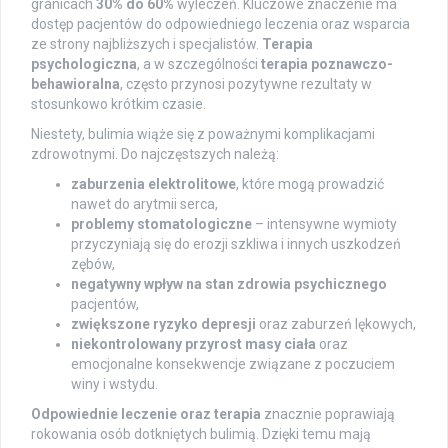
granicach
30% do 60%
wyleczeń. Kluczowe znaczenie ma
dostęp pacjentów do odpowiedniego leczenia oraz wsparcia
ze strony najbliższych i specjalistów.
Terapia
psychologiczna
, a w szczególności
terapia poznawczo-
behawioralna
, często przynosi pozytywne rezultaty w
stosunkowo krótkim czasie.
Niestety, bulimia wiąże się z poważnymi komplikacjami
zdrowotnymi. Do najczęstszych należą:
zaburzenia elektrolitowe
, które mogą prowadzić
nawet do arytmii serca,
problemy stomatologiczne
– intensywne wymioty
przyczyniają się do erozji szkliwa i innych uszkodzeń
zębów,
negatywny wpływ na stan zdrowia psychicznego
pacjentów,
zwiększone ryzyko depresji
oraz zaburzeń lękowych,
niekontrolowany przyrost masy ciała
oraz
emocjonalne konsekwencje związane z poczuciem
winy i wstydu.
Odpowiednie leczenie oraz terapia
znacznie poprawiają
rokowania osób dotkniętych bulimią. Dzięki temu mają