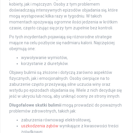
kobiety, jak i mężczyzn. Osoby z tym problemem
doświadczają intensywnych epizodów objadania się, które
mogą występować kilka razy w tygodniu. W takich
momentach spożywają ogromne ilości jedzenia w krótkim
czasie, często czując się przy tym zupełnie bez kontroli.
Po tych incydentach pojawiają się różnorodne strategie
mające na celu pozbycie się nadmiaru kalorii. Najczęściej
obejmują one:
wywoływanie wymiotów,
korzystanie z diuretyków.
Objawy bulimii są złożone i dotyczą zarówno aspektów
fizycznych, jak i emocjonalnych. Osoby cierpiące na to
zaburzenie często przeżywają silne uczucia winy oraz
wstydu po epizodach objadania się. Wiele z nich decyduje się
jeść w ukryciu lub nocą, aby uniknąć oceny ze strony innych.
Długofalowe skutki bulimii
mogą prowadzić do poważnych
problemów zdrowotnych, takich jak:
zaburzenia równowagi elektrolitowej,
uszkodzenia zębów
wynikające z kwasowości treści
żołądkowej.