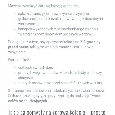
Możesz rozważyć zdrową kolację w postaci:
sałatki z tuńczykiem i świeżymi warzywami,
grillowanej piersi kurczaka serwowanej z duszonymi
warzywami,
kanapek wykonanych z pełnoziarnistego chleba z
twarogiem oraz dodatkiem świeżych warzyw.
Pamiętaj też o tym, aby spożywać kolację na
2-3 godziny
przed snem
; taki rytm wspiera
metabolizm
i ułatwia
zasypianie.
Warto unikać:
ciężkostrawnych dań,
prostych węglowodanów – takich jak biały chleb czy
słodycze,
tłustych sosów oraz przekąsek obfitujących w cukry.
Starannie skomponowana niskokaloryczna kolacja pomoże
Ci dłużej czuć się sytym i przyczyni się do realizacji Twoich
celów odchudzających
.
Jakie są pomysły na zdrową kolację – proste