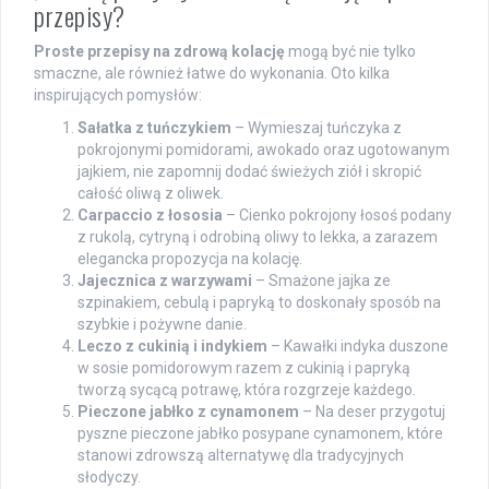
przepisy?
Proste przepisy na zdrową kolację
mogą być nie tylko
smaczne, ale również łatwe do wykonania. Oto kilka
inspirujących pomysłów:
Sałatka z tuńczykiem
– Wymieszaj tuńczyka z
pokrojonymi pomidorami, awokado oraz ugotowanym
jajkiem, nie zapomnij dodać świeżych ziół i skropić
całość oliwą z oliwek.
Carpaccio z łososia
– Cienko pokrojony łosoś podany
z rukolą, cytryną i odrobiną oliwy to lekka, a zarazem
elegancka propozycja na kolację.
Jajecznica z warzywami
– Smażone jajka ze
szpinakiem, cebulą i papryką to doskonały sposób na
szybkie i pożywne danie.
Leczo z cukinią i indykiem
– Kawałki indyka duszone
w sosie pomidorowym razem z cukinią i papryką
tworzą sycącą potrawę, która rozgrzeje każdego.
Pieczone jabłko z cynamonem
– Na deser przygotuj
pyszne pieczone jabłko posypane cynamonem, które
stanowi zdrowszą alternatywę dla tradycyjnych
słodyczy.