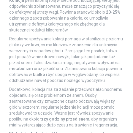
Kolacja
pełni istotną rolę w diecie odchudzającej. Kiedy jest
odpowiednio zbilansowana, może znacząco przyczynić się
do efektywnej utraty wagi. Powinna stanowić około
20-25%
dziennego zapotrzebowania na kalorie, co umożliwia
utrzymanie deficytu kalorycznego niezbędnego dla
skutecznej redukcji kilogramów.
Regularne spożywanie kolacji pomaga w stabilizacji poziomu
glukozy we krwi, co ma kluczowe znaczenie dla uniknięcia
wieczornych napadów głodu. Pomijając ten posiłek, łatwo
jest popaść w niezdrowe nawyki, takie jak podjadanie tuż
przed snem. Takie działania mogą negatywnie wpływać na
metabolizm
oraz jakość snu. Zbilansowana kolacja powinna
obfitować w
białko
i być uboga w węglowodany, co wspiera
odchudzanie nawet podczas nocnego wypoczynku.
Dodatkowo, kolacja ma za zadanie przeciwdziałać nocnemu
objadaniu się oraz problemom ze snem. Osoby
zestresowane czy zmęczone często odczuwają większy
głód wieczorem; regularne jedzenie kolacji może pomóc
zredukować to uczucie. Ważne jest również spożywanie
posiłku na około
trzy godziny przed snem
, aby organizm
miał wystarczająco dużo czasu na trawienie i regenerację.