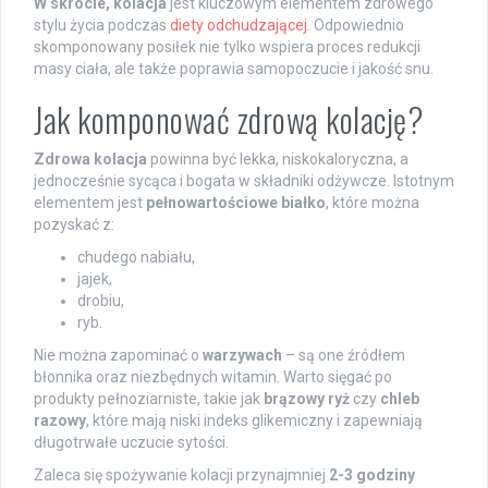
W skrócie, kolacja
jest kluczowym elementem zdrowego
stylu życia podczas
diety odchudzającej
. Odpowiednio
skomponowany posiłek nie tylko wspiera proces redukcji
masy ciała, ale także poprawia samopoczucie i jakość snu.
Jak komponować zdrową kolację?
Zdrowa kolacja
powinna być lekka, niskokaloryczna, a
jednocześnie sycąca i bogata w składniki odżywcze. Istotnym
elementem jest
pełnowartościowe białko
, które można
pozyskać z:
chudego nabiału,
jajek,
drobiu,
ryb.
Nie można zapominać o
warzywach
– są one źródłem
błonnika oraz niezbędnych witamin. Warto sięgać po
produkty pełnoziarniste, takie jak
brązowy ryż
czy
chleb
razowy
, które mają niski indeks glikemiczny i zapewniają
długotrwałe uczucie sytości.
Zaleca się spożywanie kolacji przynajmniej
2-3 godziny