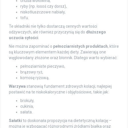
chuda wołowina,
ryby (np. łosoś czy dorsz),
niskotłuszczowe nabiały,
tofu.
Te składniki nie tylko dostarczą cennych wartości
odżywczych, ale również przyczynią się do
dłuższego
uczucia sytości
.
Nie można zapominać o
pełnoziarnistych produktach
, które
są kluczowym elementem każdej diety. Zawierają one
węglowodany złożone oraz błonnik. Dlatego warto wybierać:
pełnoziarniste pieczywo,
brązowy ryż,
komosę ryżową.
Warzywa
stanowią fundament zdrowych kolacji; najlepiej
postawić na te niskokaloryczne i objętościowe, takie jak:
brokuły,
cukinia,
sałata.
Sałatki
to doskonała propozycja na dietetyczną kolację –
można je wzbogacać różnorodnymi źródłami białka oraz