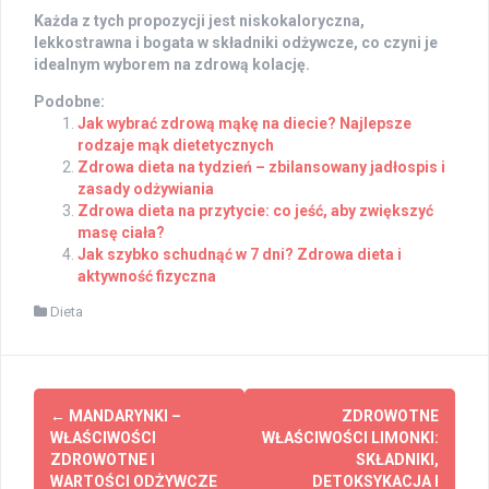
Każda z tych propozycji jest niskokaloryczna,
lekkostrawna i bogata w składniki odżywcze, co czyni je
idealnym wyborem na zdrową kolację.
Podobne:
Jak wybrać zdrową mąkę na diecie? Najlepsze
rodzaje mąk dietetycznych
Zdrowa dieta na tydzień – zbilansowany jadłospis i
zasady odżywiania
Zdrowa dieta na przytycie: co jeść, aby zwiększyć
masę ciała?
Jak szybko schudnąć w 7 dni? Zdrowa dieta i
aktywność fizyczna
Dieta
Post
←
MANDARYNKI –
ZDROWOTNE
navigation
WŁAŚCIWOŚCI
WŁAŚCIWOŚCI LIMONKI:
ZDROWOTNE I
SKŁADNIKI,
WARTOŚCI ODŻYWCZE
DETOKSYKACJA I