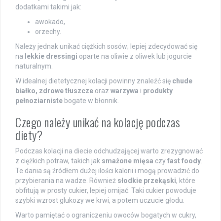
dodatkami takimi jak:
awokado,
orzechy.
Należy jednak unikać ciężkich sosów; lepiej zdecydować się
na
lekkie dressingi
oparte na oliwie z oliwek lub jogurcie
naturalnym.
W idealnej dietetycznej kolacji powinny znaleźć się
chude
białko, zdrowe tłuszcze
oraz
warzywa
i
produkty
pełnoziarniste
bogate w błonnik.
Czego należy unikać na kolację podczas
diety?
Podczas kolacji na diecie odchudzającej warto zrezygnować
z ciężkich potraw, takich jak
smażone mięsa
czy
fast foody
.
Te dania są źródłem dużej ilości kalorii i mogą prowadzić do
przybierania na wadze. Również
słodkie przekąski
, które
obfitują w prosty cukier, lepiej omijać. Taki cukier powoduje
szybki wzrost glukozy we krwi, a potem uczucie głodu.
Warto pamiętać o ograniczeniu owoców bogatych w cukry,