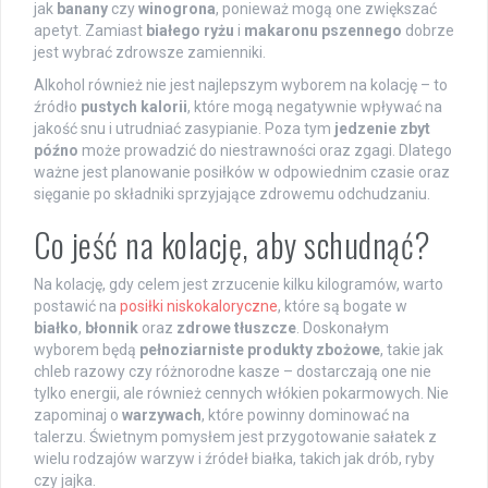
jak
banany
czy
winogrona
, ponieważ mogą one zwiększać
apetyt. Zamiast
białego ryżu
i
makaronu pszennego
dobrze
jest wybrać zdrowsze zamienniki.
Alkohol również nie jest najlepszym wyborem na kolację – to
źródło
pustych kalorii
, które mogą negatywnie wpływać na
jakość snu i utrudniać zasypianie. Poza tym
jedzenie zbyt
późno
może prowadzić do niestrawności oraz zgagi. Dlatego
ważne jest planowanie posiłków w odpowiednim czasie oraz
sięganie po składniki sprzyjające zdrowemu odchudzaniu.
Co jeść na kolację, aby schudnąć?
Na kolację, gdy celem jest zrzucenie kilku kilogramów, warto
postawić na
posiłki niskokaloryczne
, które są bogate w
białko
,
błonnik
oraz
zdrowe tłuszcze
. Doskonałym
wyborem będą
pełnoziarniste produkty zbożowe
, takie jak
chleb razowy czy różnorodne kasze – dostarczają one nie
tylko energii, ale również cennych włókien pokarmowych. Nie
zapominaj o
warzywach
, które powinny dominować na
talerzu. Świetnym pomysłem jest przygotowanie sałatek z
wielu rodzajów warzyw i źródeł białka, takich jak drób, ryby
czy jajka.