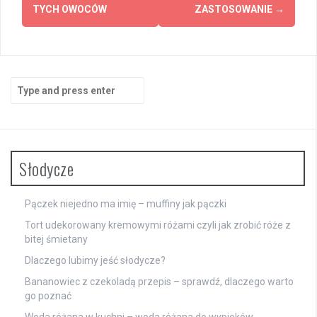
TYCH OWOCÓW
ZASTOSOWANIE
→
Search
for:
Słodycze
Pączek niejedno ma imię – muffiny jak pączki
Tort udekorowany kremowymi różami czyli jak zrobić róże z
bitej śmietany
Dlaczego lubimy jeść słodycze?
Bananowiec z czekoladą przepis – sprawdź, dlaczego warto
go poznać
Woda różana w kuchni – woda różana do wypieków