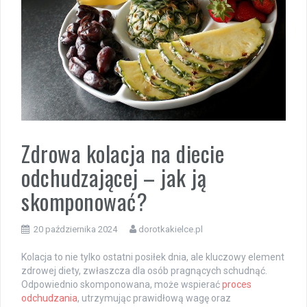
Zdrowa kolacja na diecie
odchudzającej – jak ją
skomponować?
20 października 2024
dorotkakielce.pl
Kolacja to nie tylko ostatni posiłek dnia, ale kluczowy element
zdrowej diety, zwłaszcza dla osób pragnących schudnąć.
Odpowiednio skomponowana, może wspierać
proces
odchudzania
, utrzymując prawidłową wagę oraz